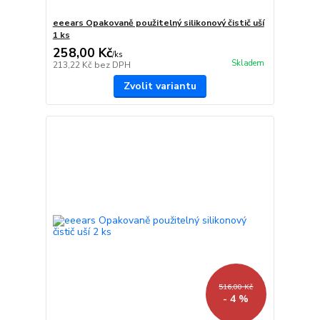
eeears Opakovaně použitelný silikonový čistič uší
1 ks
258,00 Kč
/
ks
Skladem
213,22 Kč
bez DPH
Zvolit variantu
516,00 Kč
- 4 %