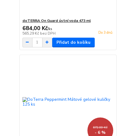
doTERRA On Guard ústní voda 473 ml
684,00 Kč
/
ks
Do 3 dnů
565,29 Kč
bez DPH
Přidat do košíku
672,00 Kč
- 6 %