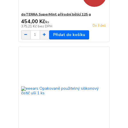
doTERRA SuperMint přírodní bělící 125 g
454,00 Kč
/
ks
Do 3 dnů
375,21 Kč
bez DPH
Přidat do košíku