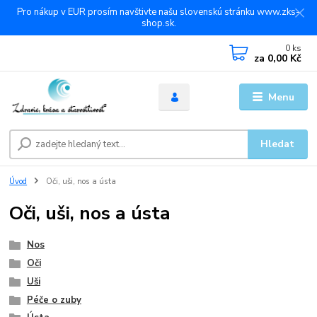
Pro nákup v EUR prosím navštivte našu slovenskú stránku www.zks-
shop.sk.
0
ks
za
0,00 Kč
Menu
Hledat
Úvod
Oči, uši, nos a ústa
Oči, uši, nos a ústa
Nos
Oči
Uši
Péče o zuby