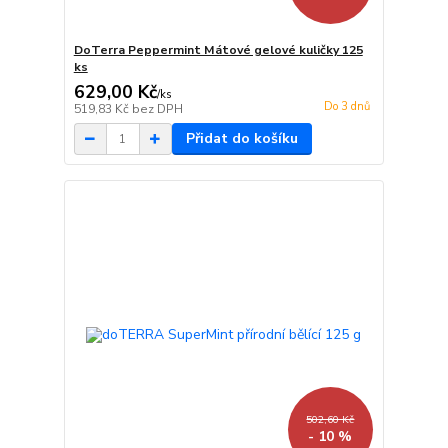
DoTerra Peppermint Mátové gelové kuličky 125
ks
629,00 Kč
/
ks
Do 3 dnů
519,83 Kč
bez DPH
Přidat do košíku
502,60 Kč
- 10 %