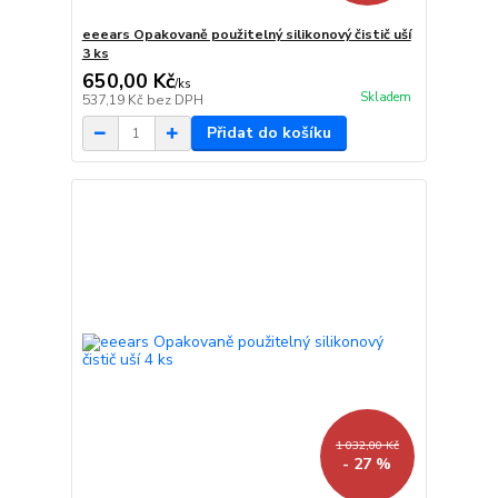
eeears Opakovaně použitelný silikonový čistič uší
3 ks
650,00 Kč
/
ks
Skladem
537,19 Kč
bez DPH
Přidat do košíku
1 032,00 Kč
- 27 %