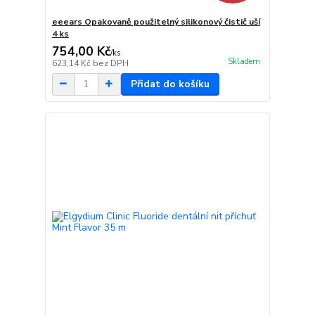
eeears Opakovaně použitelný silikonový čistič uší
4 ks
754,00 Kč
/
ks
Skladem
623,14 Kč
bez DPH
Přidat do košíku