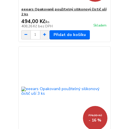
eeears Opakovaně použitelný silikonový čistič uší
2 ks
494,00 Kč
/
ks
Skladem
408,26 Kč
bez DPH
Přidat do košíku
774,00 Kč
- 16 %