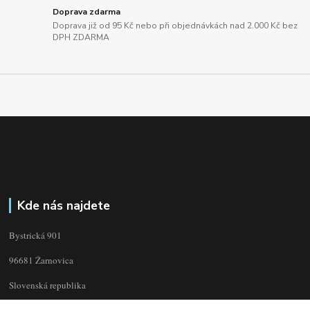
Doprava zdarma
Doprava již od 95 Kč nebo při objednávkách nad 2.000 Kč bez
DPH ZDARMA
Kde nás najdete
Bystrická 901
96681 Žarnovica
Slovenská republika