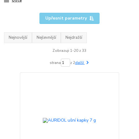
Ústa
Upřesnit parametry
Nejnovější
Nejlevnější
Nejdražší
Zobrazuji 1-20 z 33
strana
z 2
další