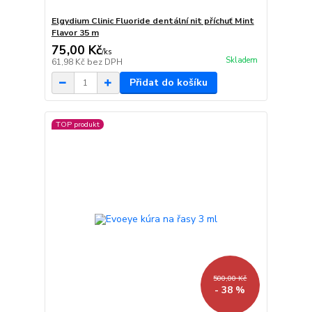
Elgydium Clinic Fluoride dentální nit příchuť Mint
Flavor 35 m
75,00 Kč
/
ks
Skladem
61,98 Kč
bez DPH
Přidat do košíku
TOP produkt
500,00 Kč
- 38 %