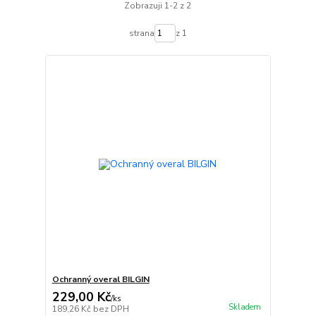
Zobrazuji 1-2 z 2
strana
z 1
Ochranný overal BILGIN
229,00 Kč
/
ks
Skladem
189,26 Kč
bez DPH