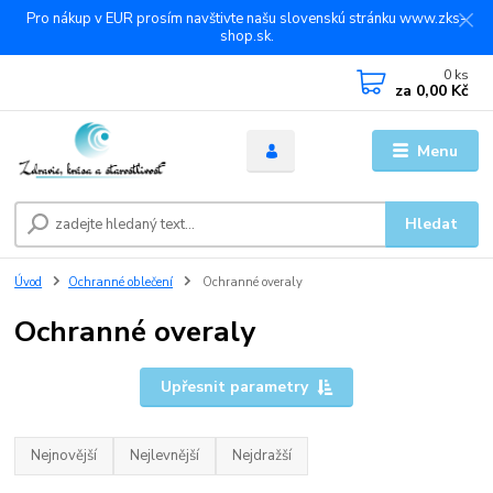
Pro nákup v EUR prosím navštivte našu slovenskú stránku www.zks-
shop.sk.
0
ks
za
0,00 Kč
Menu
Hledat
Úvod
Ochranné oblečení
Ochranné overaly
Ochranné overaly
Upřesnit parametry
Nejnovější
Nejlevnější
Nejdražší