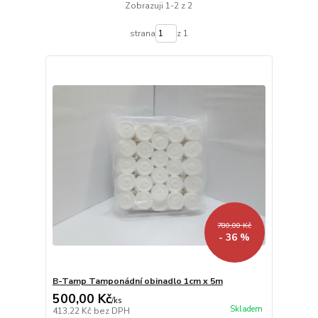
Zobrazuji 1-2 z 2
strana
z 1
780,00 Kč
- 36 %
B-Tamp Tamponádní obinadlo 1cm x 5m
500,00 Kč
/
ks
Skladem
413,22 Kč
bez DPH