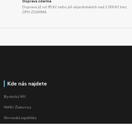
Doprava zdarma
Doprava již od 95 Kč nebo při objednávkách nad 2.000 Kč bez
DPH ZDARMA
Kde nás najdete
Bystrická 901
96681 Žarnovica
Slovenská republika