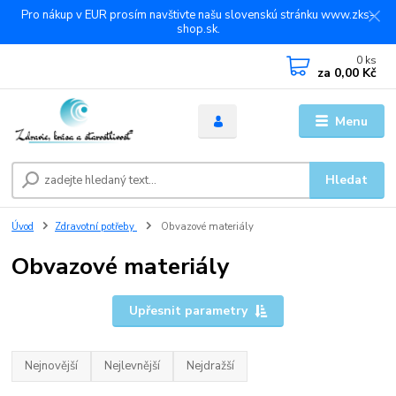
Pro nákup v EUR prosím navštivte našu slovenskú stránku www.zks-
shop.sk.
0
ks
za
0,00 Kč
Menu
Hledat
Úvod
Zdravotní potřeby
Obvazové materiály
Obvazové materiály
Upřesnit parametry
Nejnovější
Nejlevnější
Nejdražší