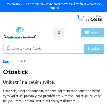
Pro nákup v EUR prosím navštivte našu slovenskú stránku www.zks-
shop.sk.
0
ks
za
0,00 Kč
Menu
Hledat
Úvod
Otostick
Otostick
Unikátní na celém světě.
Otostick je nejjednodušším řešením zajištění toho, aby nadměrně
vyčnívající uši přestaly být problémem. Otostick zajišťuje, že vaše
uši jsou tam, kde mají být, s přirozeným účinkem.