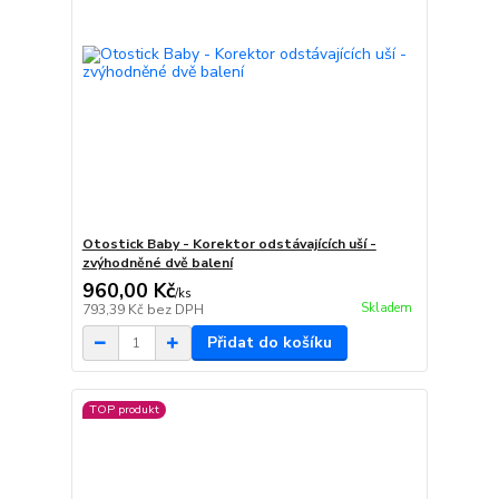
Otostick Baby - Korektor odstávajících uší -
zvýhodněné dvě balení
960,00 Kč
/
ks
Skladem
793,39 Kč
bez DPH
Přidat do košíku
TOP produkt