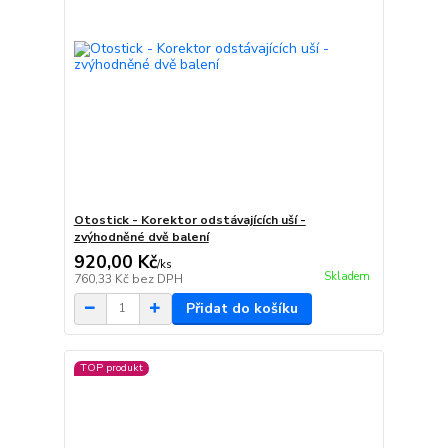
Otostick - Korektor odstávajících uší -
zvýhodněné dvě balení
920,00 Kč
/
ks
Skladem
760,33 Kč
bez DPH
Přidat do košíku
TOP produkt