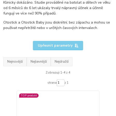
Klinicky dokázáno. Studie prováděné na batolat a dětech ve věku
od 6 měsíců do 6 let ukázaly trvalý nápravný účinek a účinně
fungují ve více než 90% případů.
Otostick a Otostick Baby jsou diskrétní, bez zápachu a mohou se
používat nepřetržitě nebo v určitých časových intervalech.
Upřesnit parametry
Nejnovější
Nejlevnější
Nejdražší
Zobrazuji 1-4 z 4
strana
z 1
TOP produkt