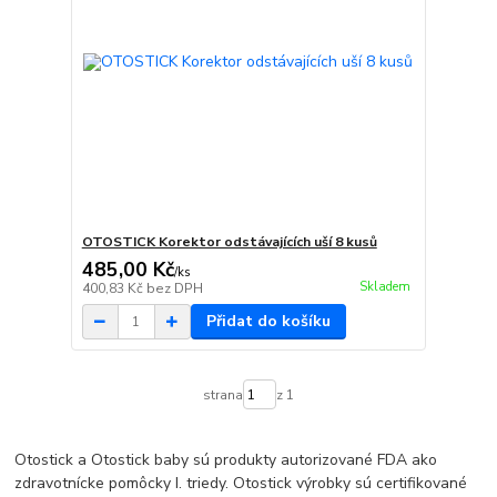
OTOSTICK Korektor odstávajících uší 8 kusů
485,00 Kč
/
ks
Skladem
400,83 Kč
bez DPH
Přidat do košíku
strana
z 1
Otostick a Otostick baby sú produkty autorizované FDA ako
zdravotnícke pomôcky I. triedy. Otostick výrobky sú certifikované