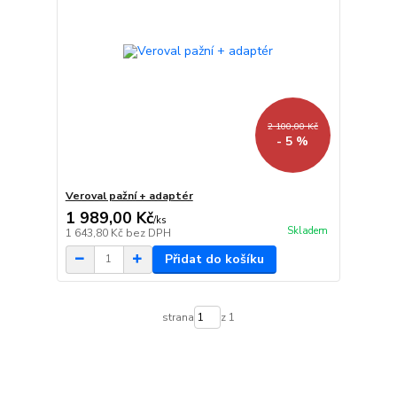
2 100,00 Kč
- 5 %
Veroval pažní + adaptér
1 989,00 Kč
/
ks
Skladem
1 643,80 Kč
bez DPH
Přidat do košíku
strana
z 1