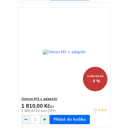
1 969,00 Kč
- 8 %
Omron M3 + adaptér
1 810,00 Kč
/
ks
Do 3 dnů
1 495,87 Kč
bez DPH
Přidat do košíku