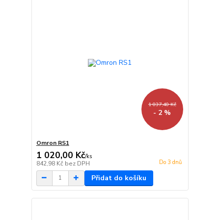
1 037,40 Kč
- 2 %
Omron RS1
1 020,00 Kč
/
ks
Do 3 dnů
842,98 Kč
bez DPH
Přidat do košíku