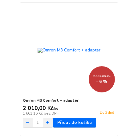
2 132,00 Kč
- 6 %
Omron M3 Comfort + adaptér
2 010,00 Kč
/
ks
Do 3 dnů
1 661,16 Kč
bez DPH
Přidat do košíku