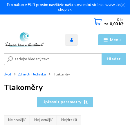
Pro nákup v EUR prosím navštivte našu slovenskú stránku www.zks-
shop.sk.
0
ks
za
0,00 Kč
Menu
Hledat
Úvod
Zdravotní technika
Tlakoměry
Tlakoměry
Upřesnit parametry
Nejnovější
Nejlevnější
Nejdražší