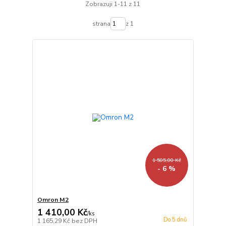
Zobrazuji 1-11 z 11
strana
z 1
1 505,00 Kč
- 6 %
Omron M2
1 410,00 Kč
/
ks
Do 5 dnů
1 165,29 Kč
bez DPH