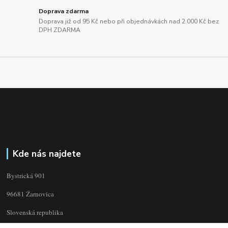
Doprava zdarma
Doprava již od 95 Kč nebo při objednávkách nad 2.000 Kč bez
DPH ZDARMA
Kde nás najdete
Bystrická 901
96681 Žarnovica
Slovenská republika