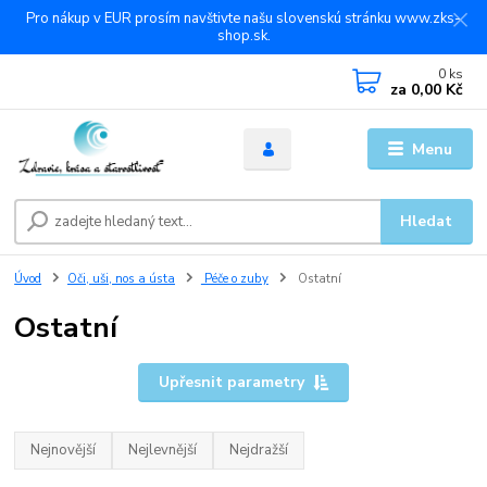
Pro nákup v EUR prosím navštivte našu slovenskú stránku www.zks-
shop.sk.
0
ks
za
0,00 Kč
Menu
Hledat
Úvod
Oči, uši, nos a ústa
Péče o zuby
Ostatní
Ostatní
Upřesnit parametry
Nejnovější
Nejlevnější
Nejdražší