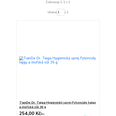
Zobrazuji 1-1 z 1
strana
z 1
TianDe Dr. Taiga Hygienický sprej Fytoncidy tajgy
a mořská sůl 35 g
254,00 Kč
/
ks