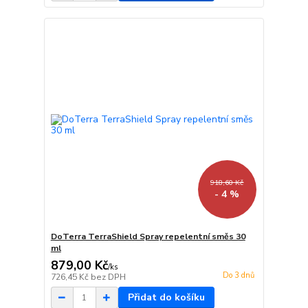
918,60 Kč
- 4 %
DoTerra TerraShield Spray repelentní směs 30
ml
879,00 Kč
/
ks
Do 3 dnů
726,45 Kč
bez DPH
Přidat do košíku