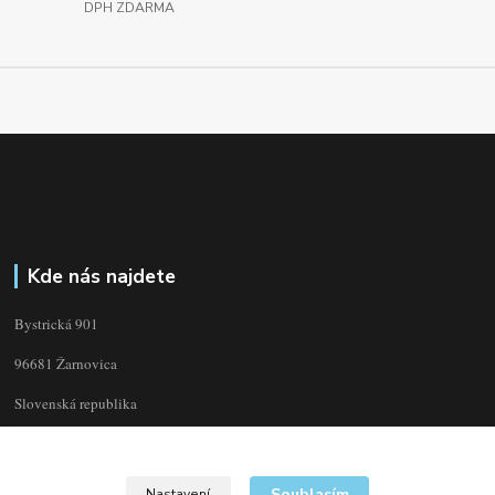
DPH ZDARMA
Kde nás najdete
Bystrická 901
96681 Žarnovica
Slovenská republika
Souhlasím
Nastavení