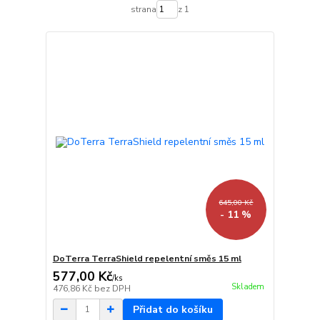
strana
z 1
645,00 Kč
- 11 %
DoTerra TerraShield repelentní směs 15 ml
577,00 Kč
/
ks
Skladem
476,86 Kč
bez DPH
Přidat do košíku