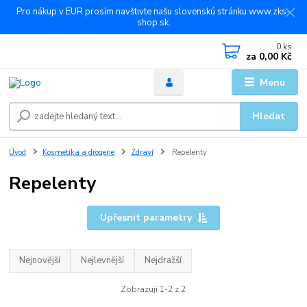
Pro nákup v EUR prosím navštivte našu slovenskú stránku www.zks-
shop.sk.
0
ks
za
0,00 Kč
Menu
Hledat
Úvod
Kosmetika a drogerie
Zdraví
Repelenty
Repelenty
Upřesnit parametry
Nejnovější
Nejlevnější
Nejdražší
Zobrazuji 1-2 z 2