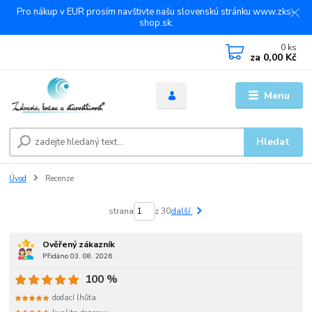
Pro nákup v EUR prosím navštivte našu slovenskú stránku www.zks-
shop.sk.
0
ks
za
0,00 Kč
Menu
Hledat
Úvod
Recenze
strana
z 30
další
Ověřený zákazník
Přidáno 03. 08. 2026
100 %
dodací lhůta