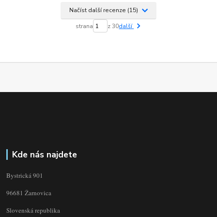
Načíst další recenze (15)
strana
z 30
další
Kde nás najdete
Bystrická 901
96681 Žarnovica
Slovenská republika