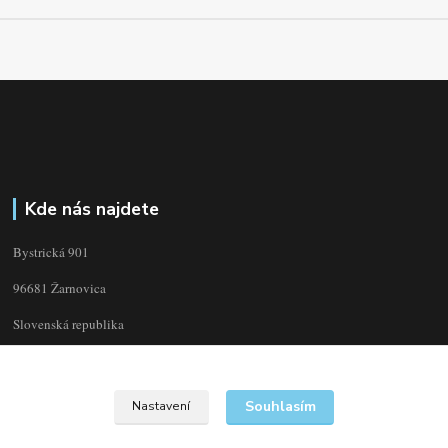
Kde nás najdete
Bystrická 901
96681 Žarnovica
Slovenská republika
Souhlasím
Nastavení