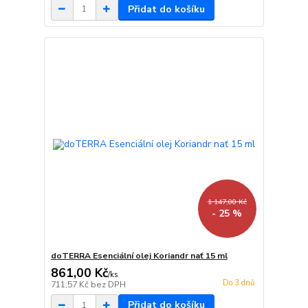
Přidat do košíku
1 147,00 Kč
- 25 %
doTERRA Esenciální olej Koriandr nať 15 ml
861,00 Kč
/
ks
Do 3 dnů
711,57 Kč
bez DPH
Přidat do košíku