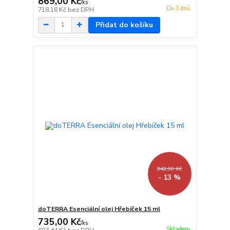
869,00 Kč
/
ks
Do 3 dnů
718,18 Kč
bez DPH
Přidat do košíku
842,00 Kč
- 13 %
doTERRA Esenciální olej Hřebíček 15 ml
735,00 Kč
/
ks
Skladem