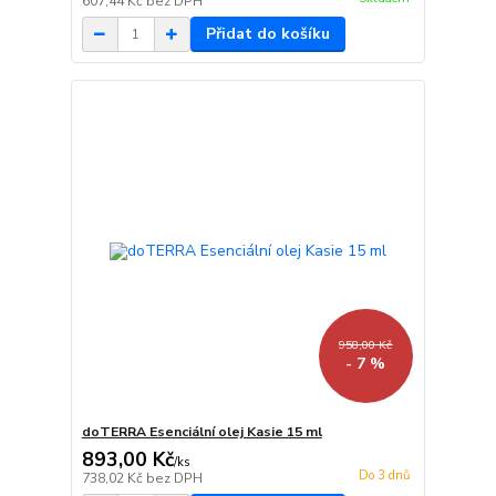
607,44 Kč
bez DPH
Přidat do košíku
958,00 Kč
- 7 %
doTERRA Esenciální olej Kasie 15 ml
893,00 Kč
/
ks
Do 3 dnů
738,02 Kč
bez DPH