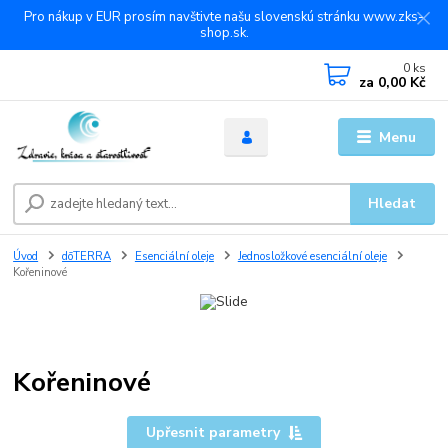
Pro nákup v EUR prosím navštivte našu slovenskú stránku www.zks-
shop.sk.
0
ks
za
0,00 Kč
Menu
Hledat
Úvod
dōTERRA
Esenciální oleje
Jednosložkové esenciální oleje
Kořeninové
Kořeninové
Upřesnit parametry