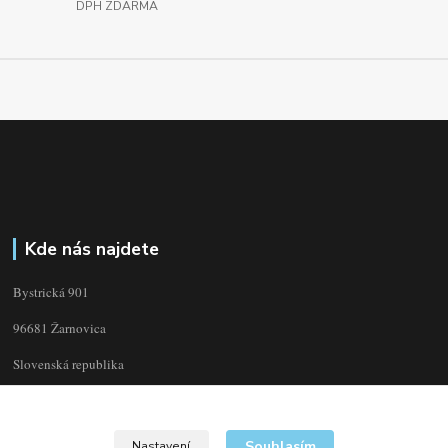
DPH ZDARMA
Kde nás najdete
Bystrická 901
96681 Žarnovica
Slovenská republika
Souhlasím
Nastavení