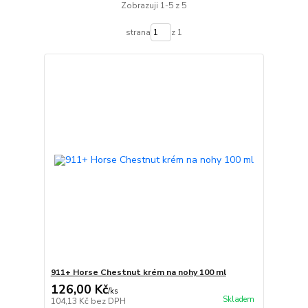
Zobrazuji 1-5 z 5
strana
z 1
911+ Horse Chestnut krém na nohy 100 ml
126,00 Kč
/
ks
Skladem
104,13 Kč
bez DPH