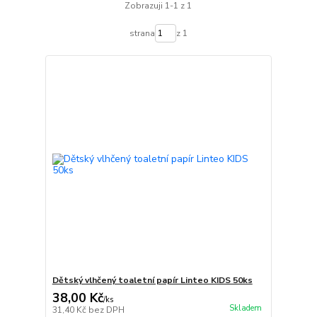
Zobrazuji 1-1 z 1
strana
z 1
Dětský vlhčený toaletní papír Linteo KIDS 50ks
38,00 Kč
/
ks
Skladem
31,40 Kč
bez DPH