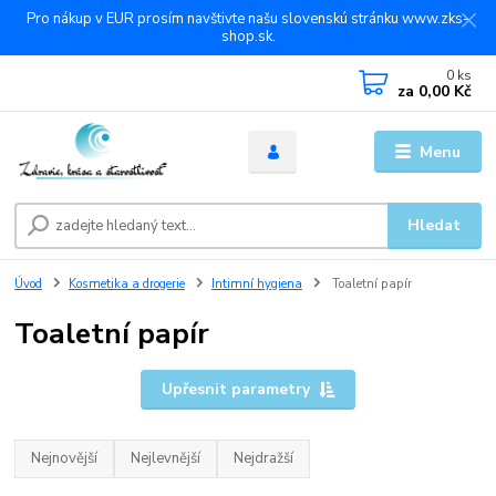
Pro nákup v EUR prosím navštivte našu slovenskú stránku www.zks-
shop.sk.
0
ks
za
0,00 Kč
Menu
Hledat
Úvod
Kosmetika a drogerie
Intimní hygiena
Toaletní papír
Toaletní papír
Upřesnit parametry
Nejnovější
Nejlevnější
Nejdražší