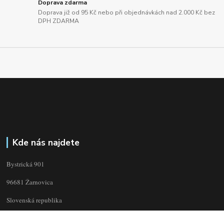
Doprava zdarma
Doprava již od 95 Kč nebo při objednávkách nad 2.000 Kč bez
DPH ZDARMA
Kde nás najdete
Bystrická 901
96681 Žarnovica
Slovenská republika