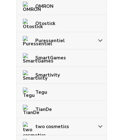
OMRON
Otostick
Puressentiel
SmartGames
Smartivity
Tegu
TianDe
two cosmetics