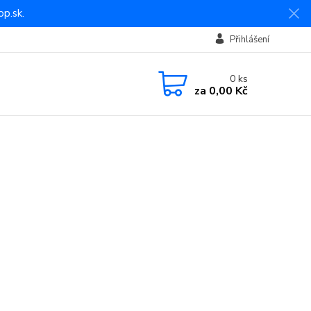
p.sk.
Přihlášení
0
ks
za
0,00 Kč