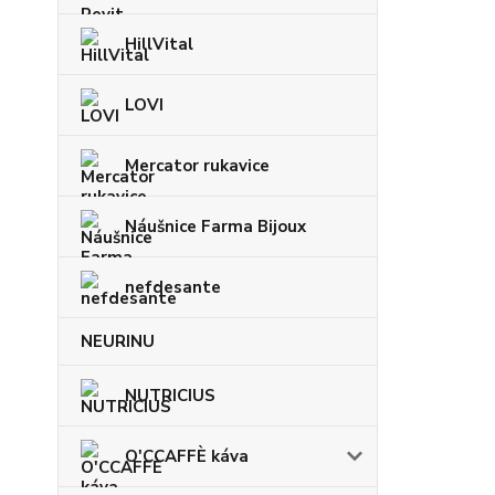
HillVital
LOVI
Mercator rukavice
Náušnice Farma Bijoux
nefdesante
NEURINU
NUTRICIUS
O'CCAFFÈ káva