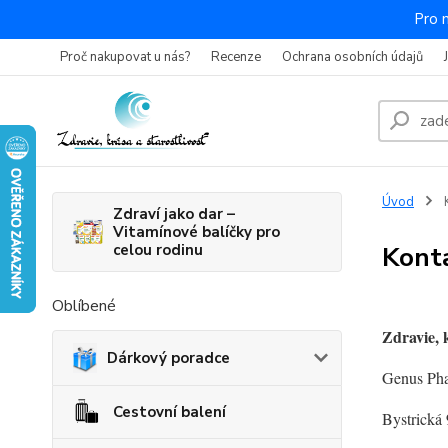
Pro 
Proč nakupovat u nás?
Recenze
Ochrana osobních údajů
Úvod
K
Zdraví jako dar –
Vitamínové balíčky pro
celou rodinu
Konta
Oblíbené
Zdravie, k
Dárkový poradce
Genus Pha
Cestovní balení
Bystrická