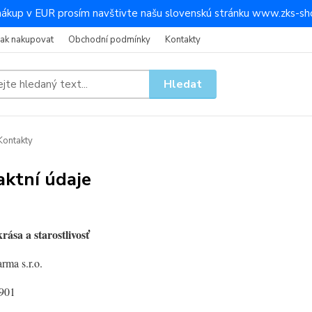
nákup v EUR prosím navštivte našu slovenskú stránku www.zks-sho
Jak nakupovat
Obchodní podmínky
Kontakty
Hledat
ontakty
ktní údaje
rása a starostlivosť
rma s.r.o.
 901