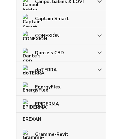
Canpol babies & LOVI
Captain Smart
CONEXIÓN
Dante’s CBD
dōTERRA
EnergyFlex
EPIDERMA
EREXAN
Gramme-Revit