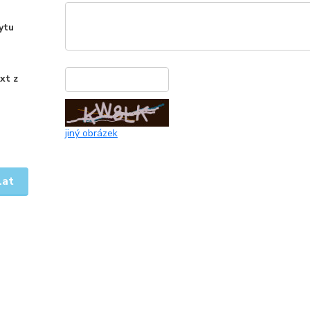
ytu
xt z
*
jiný obrázek