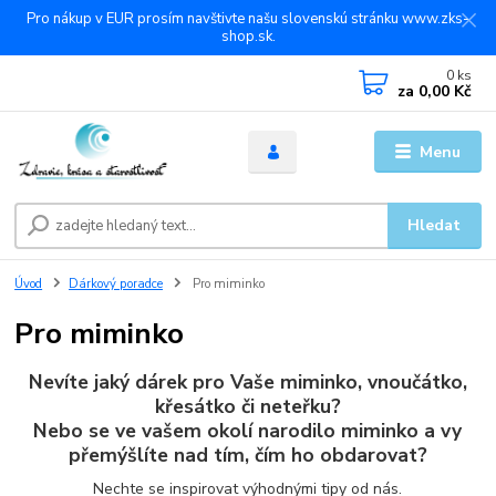
Pro nákup v EUR prosím navštivte našu slovenskú stránku www.zks-
shop.sk.
0
ks
za
0,00 Kč
Menu
Hledat
Úvod
Dárkový poradce
Pro miminko
Pro miminko
Nevíte jaký dárek pro Vaše miminko, vnoučátko,
křesátko či neteřku?
Nebo se ve vašem okolí narodilo miminko a vy
přemýšlíte nad tím, čím ho obdarovat?
Nechte se inspirovat výhodnými tipy od nás.