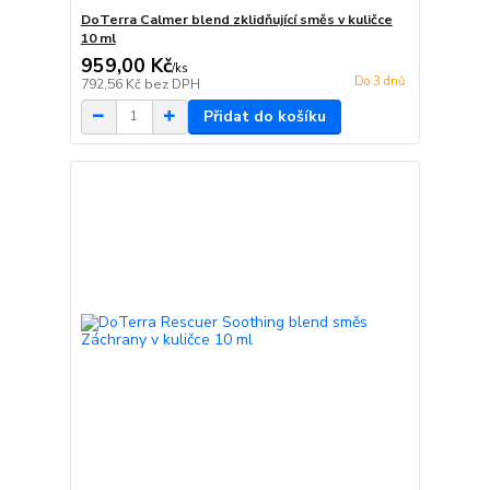
DoTerra Calmer blend zklidňující směs v kuličce
10 ml
959,00 Kč
/
ks
Do 3 dnů
792,56 Kč
bez DPH
Přidat do košíku