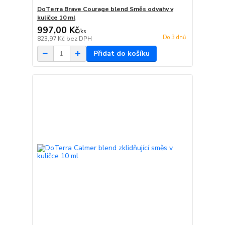
DoTerra Brave Courage blend Směs odvahy v
kuličce 10 ml
997,00 Kč
/
ks
Do 3 dnů
823,97 Kč
bez DPH
Přidat do košíku