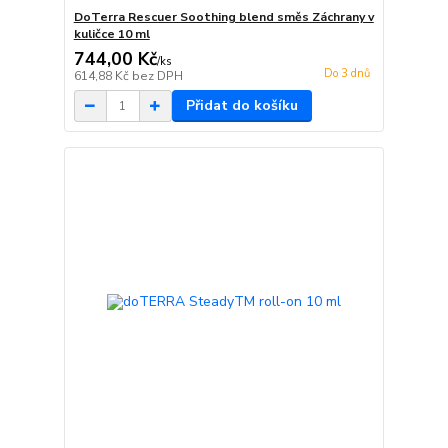
DoTerra Rescuer Soothing blend směs Záchrany v
kuličce 10 ml
744,00 Kč
/
ks
Do 3 dnů
614,88 Kč
bez DPH
Přidat do košíku