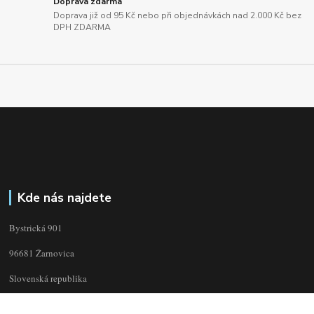
Doprava zdarma
Doprava již od 95 Kč nebo při objednávkách nad 2.000 Kč bez
DPH ZDARMA
Kde nás najdete
Bystrická 901
96681 Žarnovica
Slovenská republika