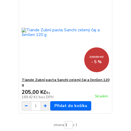
216,00 Kč
- 5 %
Tiande Zubní pasta Sanchi zelený čaj a ženšen 120
g
205,00 Kč
/
ks
Skladem
169,42 Kč
bez DPH
Přidat do košíku
strana
z 1