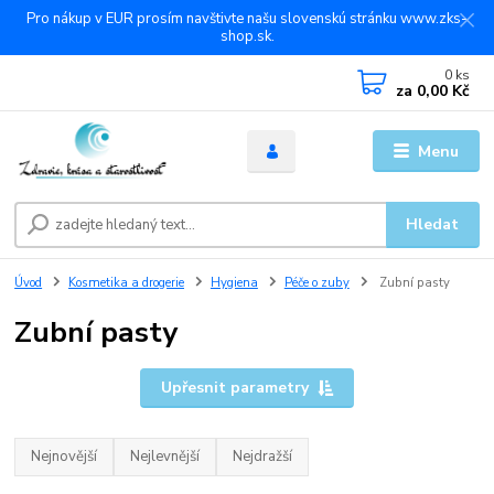
Pro nákup v EUR prosím navštivte našu slovenskú stránku www.zks-
shop.sk.
0
ks
za
0,00 Kč
Menu
Hledat
Úvod
Kosmetika a drogerie
Hygiena
Péče o zuby
Zubní pasty
Zubní pasty
Upřesnit parametry
Nejnovější
Nejlevnější
Nejdražší