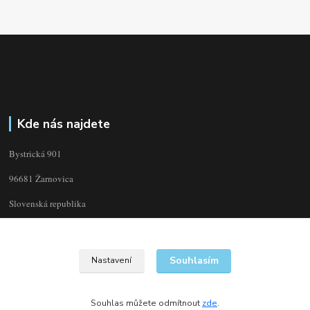
Kde nás najdete
Bystrická 901
96681 Žarnovica
Slovenská republika
Souhlasím
Nastavení
Souhlas můžete odmítnout
zde
.