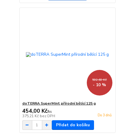
502,60 Kč
- 10 %
doTERRA SuperMint přírodní bělící 125 g
454,00 Kč
/
ks
Do 3 dnů
375,21 Kč
bez DPH
Přidat do košíku