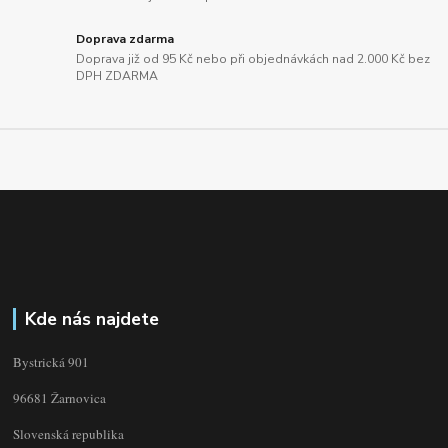
Doprava zdarma
Doprava již od 95 Kč nebo při objednávkách nad 2.000 Kč bez
DPH ZDARMA
Kde nás najdete
Bystrická 901
96681 Žarnovica
Slovenská republika