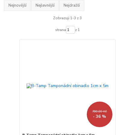
Nejnovější
Nejlevnější
Nejdražší
Zobrazuji 1-3 z 3
strana
z 1
780,00 Kč
- 36 %
B-Tamp Tamponádní obinadlo 1cm x 5m