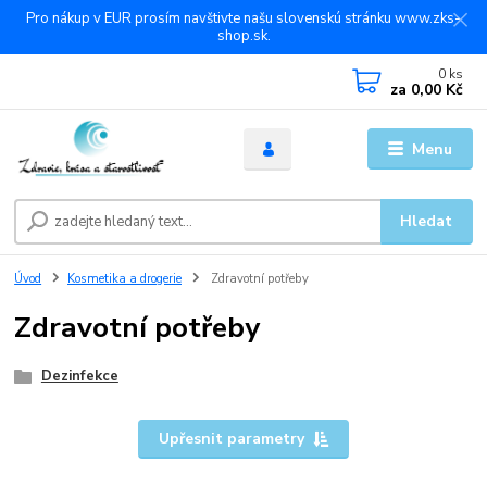
Pro nákup v EUR prosím navštivte našu slovenskú stránku www.zks-
shop.sk.
0
ks
za
0,00 Kč
Menu
Hledat
Úvod
Kosmetika a drogerie
Zdravotní potřeby
Zdravotní potřeby
Dezinfekce
Upřesnit parametry