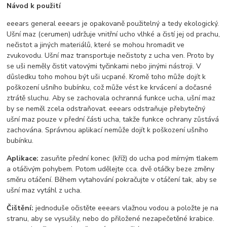
Návod k použití
eeears general eeears je opakovaně použitelný a tedy ekologický.
Ušní maz (cerumen) udržuje vnitřní ucho vlhké a čistí jej od prachu,
nečistot a jiných materiálů, které se mohou hromadit ve
zvukovodu. Ušní maz transportuje nečistoty z ucha ven. Proto by
se uši neměly čistit vatovými tyčinkami nebo jinými nástroji. V
důsledku toho mohou být uši ucpané. Kromě toho může dojít k
poškození ušního bubínku, což může vést ke krvácení a dočasné
ztrátě sluchu. Aby se zachovala ochranná funkce ucha, ušní maz
by se neměl zcela odstraňovat. eeears odstraňuje přebytečný
ušní maz pouze v přední části ucha, takže funkce ochrany zůstává
zachována. Správnou aplikací nemůže dojít k poškození ušního
bubínku.
Aplikace:
zasuňte přední konec (kříž) do ucha pod mírným tlakem
a otáčivým pohybem. Potom udělejte cca. dvě otáčky beze změny
směru otáčení. Během vytahování pokračujte v otáčení tak, aby se
ušní maz vytáhl z ucha.
Čištění:
jednoduše očistěte eeears vlažnou vodou a položte je na
stranu, aby se vysušily, nebo do přiložené nezapečetěné krabice.