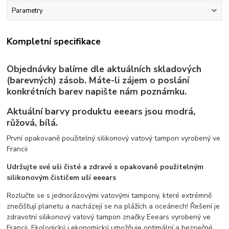
Parametry
Kompletní specifikace
Objednávky balíme dle aktuálních skladových
(barevných) zásob. Máte-li zájem o poslání
konkrétních barev napište nám poznámku.
Aktuální barvy produktu eeears jsou modrá,
růžová, bílá.
První opakovaně použitelný silikonový vatový tampon vyrobený ve
Francii
Udržujte své uši čisté a zdravé s opakovaně použitelným
silikonovým čističem uší eeears
Rozlučte se s jednorázovými vatovými tampony, které extrémně
znečišťují planetu a nacházejí se na plážích a oceánech! Řešení je
zdravotní silikonový vatový tampon značky Eeears vyrobený ve
Francii. Ekologický i ekonomický umožňuje optimální a bezpečné