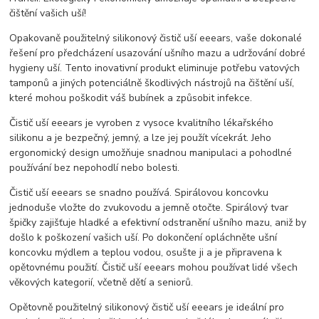
čištění vašich uší!
Opakovaně použitelný silikonový čistič uší eeears, vaše dokonalé
řešení pro předcházení usazování ušního mazu a udržování dobré
hygieny uší. Tento inovativní produkt eliminuje potřebu vatových
tamponů a jiných potenciálně škodlivých nástrojů na čištění uší,
které mohou poškodit váš bubínek a způsobit infekce.
Čistič uší eeears je vyroben z vysoce kvalitního lékařského
silikonu a je bezpečný, jemný, a lze jej použít vícekrát. Jeho
ergonomický design umožňuje snadnou manipulaci a pohodlné
používání bez nepohodlí nebo bolesti.
Čistič uší eeears se snadno používá. Spirálovou koncovku
jednoduše vložte do zvukovodu a jemně otočte. Spirálový tvar
špičky zajišťuje hladké a efektivní odstranění ušního mazu, aniž by
došlo k poškození vašich uší. Po dokončení opláchněte ušní
koncovku mýdlem a teplou vodou, osušte ji a je připravena k
opětovnému použití. Čistič uší eeears mohou používat lidé všech
věkových kategorií, včetně dětí a seniorů.
Opětovně použitelný silikonový čistič uší eeears je ideální pro