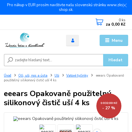
Pro nákup v EUR prosím navštivte našu slovenskú stránku www.zks-
shop.sk.
0
ks
za
0,00 Kč
Menu
Hledat
Úvod
Oči, uši, nos a ústa
Uši
Vatové tyčinky
eeears Opakovaně
použitelný silikonový čistič uší 4 ks
eeears Opakovaně použitelný
silikonový čistič uší 4 ks
1 032,00 Kč
- 27 %