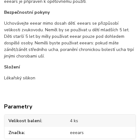
eeears je připraven k opětovnému použití.
Bezpečnostní pokyny
Uchovávejte eeear mimo dosah dětí. eeears se přizpůsobí
velikosti zvukovodu. Neměl by se používat u dětí mladších 5 let.
Děti starší 5 let by měly používat eeear pouze pod dohledem
dospělé osoby. Neměli byste používat eeears: pokud máte
zánět/zánět středního ucha, poranění chronickou bolestí ucha trpí
jinými chorobami uší.
Složení
Lékařský silikon
Parametry
Velikost balení
4 ks
Značka
eeears