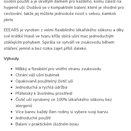
osobní použití a je skvělým dárkem pro každého, komu záleží na
hygieně uší. Dodává se v kompaktním balení, které je vhodné pro
cestování, takže jej můžete jednoduše nosit s sebou, kamkoli
jdete.
EEEARS je vyroben z velmi flexibilního lékařského silikonu a díky
své krátké hlavě ve tvaru kříže sbírá ušní maz jednoduchým
otáčejícím pohybem. Spirála se vytváří ve zvukovodu během
otáčení, jemně a bez rizika zajet příliš daleko.
Výhody
Měkký a flexibilní pro vnitřní stranu zvukovodu
Chrání váš ušní bubínek
Opakovaně použitelný čistič uší
Jednoduchá a rychlá údržba
Přátelský k životnímu prostředí
Čistič uší vyrobený ze 100% lékařského silikonu bez
alergenů
Více barev, každý člen rodiny si vybere svoji barvu
Jednoduché použití
Balení v praktickém úložném boxu