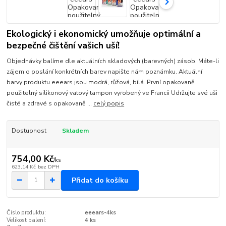
Ekologický i ekonomický umožňuje optimální a
bezpečné čištění vašich uší!
Objednávky balíme dle aktuálních skladových (barevných) zásob. Máte-li
zájem o poslání konkrétních barev napište nám poznámku. Aktuální
barvy produktu eeears jsou modrá, růžová, bílá. První opakovaně
použitelný silikonový vatový tampon vyrobený ve Francii Udržujte své uši
čisté a zdravé s opakovaně ...
celý popis
Dostupnost
Skladem
754,00 Kč
/
ks
623,14 Kč
bez DPH
Přidat do košíku
Číslo produktu:
eeears-4ks
Velikost balení:
4 ks