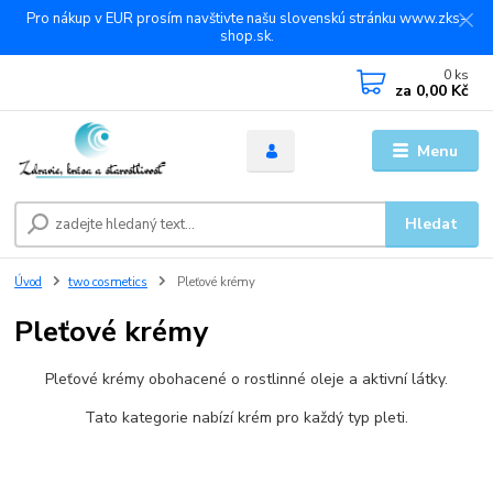
Pro nákup v EUR prosím navštivte našu slovenskú stránku www.zks-
shop.sk.
0
ks
za
0,00 Kč
Menu
Hledat
Úvod
two cosmetics
Pleťové krémy
Pleťové krémy
Pleťové krémy obohacené o rostlinné oleje a aktivní látky.
Tato kategorie nabízí krém pro každý typ pleti.