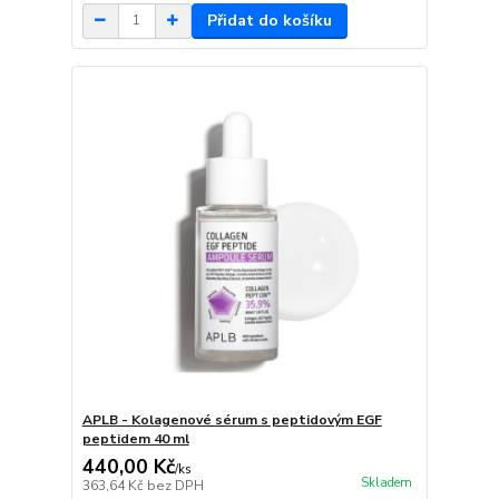
Přidat do košíku
APLB - Kolagenové sérum s peptidovým EGF
peptidem 40 ml
440,00 Kč
/
ks
Skladem
363,64 Kč
bez DPH