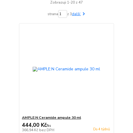
Zobrazuji 1-20 z 47
strana
z 3
další
AMPLE:N Ceramide ampule 30 ml
444,00 Kč
/
ks
Do 4 týdnů
366,94 Kč
bez DPH