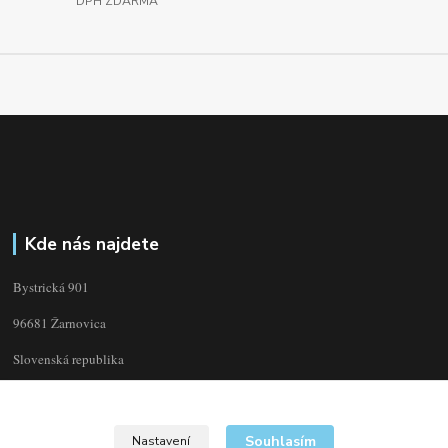
DPH ZDARMA
Kde nás najdete
Bystrická 901
96681 Žarnovica
Slovenská republika
Souhlasím
Nastavení