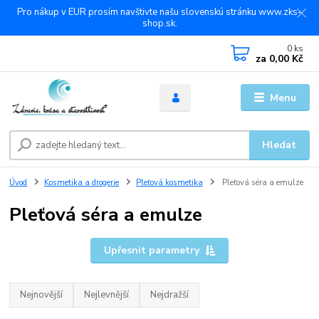
Pro nákup v EUR prosím navštivte našu slovenskú stránku www.zks-
shop.sk.
0
ks
za
0,00 Kč
Menu
Hledat
Úvod
Kosmetika a drogerie
Pleťová kosmetika
Pleťová séra a emulze
Pleťová séra a emulze
Upřesnit parametry
Nejnovější
Nejlevnější
Nejdražší