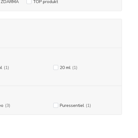
a ZDARMA
TOP produkt
l
(1)
20 ml
(1)
eo
(3)
Puressentiel
(1)