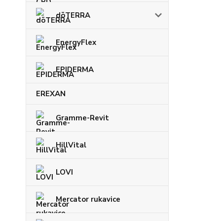
dōTERRA
EnergyFlex
EPIDERMA
EREXAN
Gramme-Revit
HillVital
LOVI
Mercator rukavice