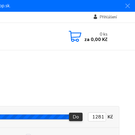
p.sk.
Přihlášení
0
ks
za
0,00 Kč
Do
Kč