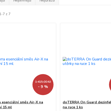
jší
Nejlevnější
Nejdražší
1-7 z 7
1 415,00 Kč
- 9 %
 esenciální směs Air-X na
doTERRA On Guard dezinfek
í 15 ml
na ruce 1 ks