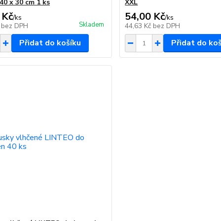
40 x 30 cm 1 ks
XXL
 Kč
54,00 Kč
/
ks
/
ks
Skladem
č
bez DPH
44,63 Kč
bez DPH
Přidat do košíku
Přidat do ko