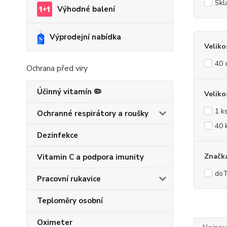
Skl
Výhodné balení
Výprodejní nabídka
Veliko
40 
Ochrana před viry
Účinný vitamín 🦠
Veliko
1 k
Ochranné respirátory a roušky
40 
Dezinfekce
Značk
Vitamin C a podpora imunity
do
Pracovní rukavice
Teploměry osobní
Oximeter