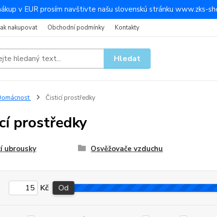
nákup v EUR prosím navštivte našu slovenskú stránku www.zks-sho
Jak nakupovat
Obchodní podmínky
Kontakty
Hledat
Domácnost
Čisticí prostředky
icí prostředky
cí ubrousky
Osvěžovače vzduchu
Kč
Od