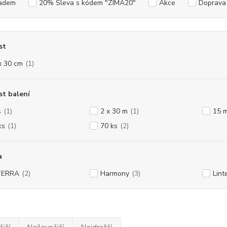
adem
20% Sleva s kódem "ZIMA20"
Akce
Doprav
st
x 30 cm
(1)
st balení
s
(1)
2 x 30 m
(1)
15 m
ks
(1)
70 ks
(2)
a
TERRA
(2)
Harmony
(3)
Lint