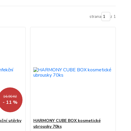
strana
z 1
16,90 Kč
- 11 %
ční utěrky
HARMONY CUBE BOX kosmetické
ubrousky 70ks