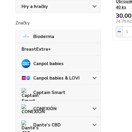
Ubrousk
Hry a hračky
40 ks
30,00
24,79 K
Značky
Bioderma
BreastExtra+
Canpol babies
Canpol babies & LOVI
Captain Smart
CONEXIÓN
Dante’s CBD