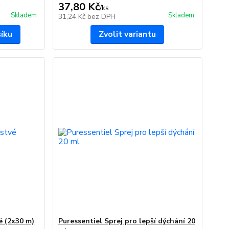
37,80 Kč
/
ks
Skladem
Skladem
31,24 Kč
bez DPH
šíku
Zvolit variantu
é (2x30 m)
Puressentiel Sprej pro lepší dýchání 20