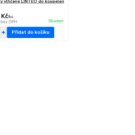
y vlhčené LINTEO do koupelen
 Kč
/
ks
Skladem
č
bez DPH
Přidat do košíku