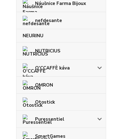
Náušnice Farma Bijoux
nefdesante
NEURINU
NUTRICIUS
O'CCAFFÈ káva
OMRON
Otostick
Puressentiel
SmartGames