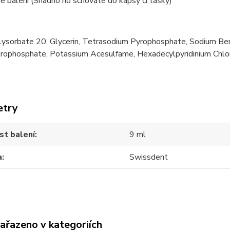
e balení (Snadno ho schováte do kapsy či tašky)
lysorbate 20, Glycerin, Tetrasodium Pyrophosphate, Sodium Ben
rophosphate, Potassium Acesulfame, Hexadecylpyridinium Chlor
etry
st balení
9 ml
a
Swissdent
zařazeno v kategoriích