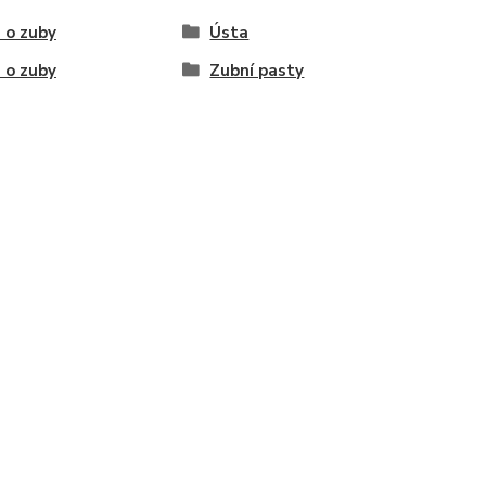
 o zuby
Ústa
 o zuby
Zubní pasty