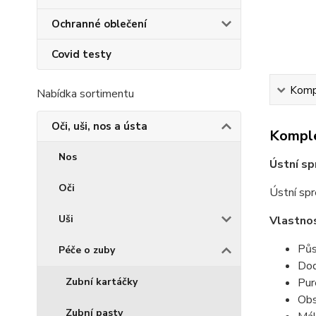
Ochranné oblečení
Covid testy
Kompl
Nabídka sortimentu
Oči, uši, nos a ústa
Komple
Nos
Ústní sp
Oči
Ústní spr
Uši
Vlastnos
Půs
Péče o zuby
Dod
Zubní kartáčky
Pur
Obs
Zubní pasty