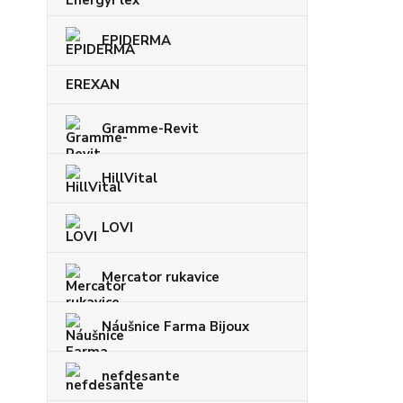
EPIDERMA
EREXAN
Gramme-Revit
HillVital
LOVI
Mercator rukavice
Náušnice Farma Bijoux
nefdesante