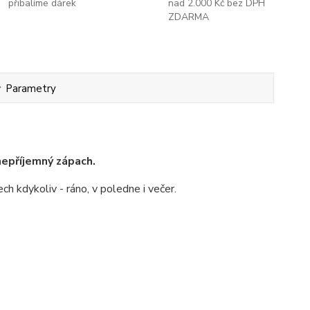
přibalíme dárek
nad 2.000 Kč bez DPH
ZDARMA
Parametry
 nepříjemný zápach.
h kdykoliv - ráno, v poledne i večer.