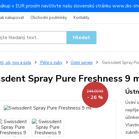
nákup v EUR prosím navštivte našu slovenskú stránku www.zks-sho
Jak nakupovat
Obchodní podmínky
Kontakty
Hledat
či, uši, nos a ústa
Péče o zuby
Ústní spreje
Swissdent Spray Pur
sdent Spray Pure Freshness 9 
Ústn
244,00 Kč
- 26 %
Ústní s
nepříj
účinke
Vlastn
zubníh