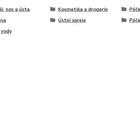
ši, nos a ústa
Kosmetika a drogerie
Péče
ena
Ústní spreje
Péče
 vody