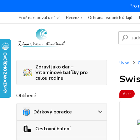
Pro 
Proč nakupovat u nás?
Recenze
Ochrana osobních údajů
Úvod
O
Zdraví jako dar –
Vitamínové balíčky pro
Swis
celou rodinu
Akce
Oblíbené
Dárkový poradce
Cestovní balení