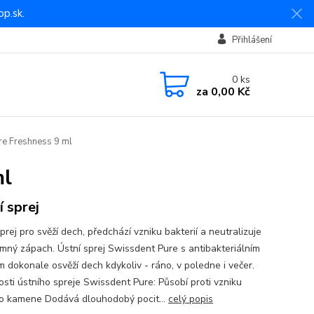
p.sk.
Přihlášení
0
ks
za
0,00 Kč
e Freshness 9 ml
ml
í sprej
prej pro svěží dech, předchází vzniku bakterií a neutralizuje
emný zápach. Ústní sprej Swissdent Pure s antibakteriálním
m dokonale osvěží dech kdykoliv - ráno, v poledne i večer.
osti ústního spreje Swissdent Pure: Působí proti vzniku
o kamene Dodává dlouhodobý pocit...
celý popis