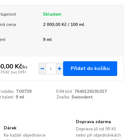
tupnost
Skladem
ná cena
2 000,00 Kč / 100 ml
ení
9 ml
0,00 Kč
/
ks
Přidat do košíku
,76 Kč
bez DPH
roduktu:
T00739
EAN kód:
7640126191027
t balení:
9 ml
Značka:
Swissdent
Doprava zdarma
Dárek
Doprava již od 95 Kč
Ke každé objednávce
nebo při objednávkách