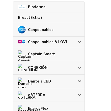
Bioderma
BreastExtra+
Canpol babies
Canpol babies & LOVI
Captain Smart
CONEXIÓN
Dante’s CBD
dōTERRA
EnergyFlex