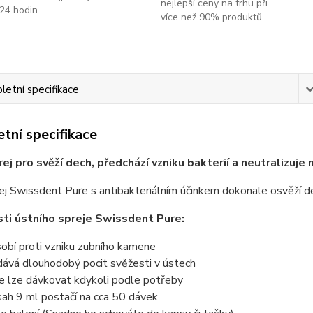
nejlepší ceny na trhu při
24 hodin.
více než 90% produktů.
etní specifikace
tní specifikace
rej pro svěží dech, předchází vzniku bakterií a neutralizuje
ej Swissdent Pure s antibakteriálním účinkem dokonale osvěží dec
ti ústního spreje Swissdent Pure:
obí proti vzniku zubního kamene
ává dlouhodobý pocit svěžesti v ústech
e lze dávkovat kdykoli podle potřeby
ah 9 ml postačí na cca 50 dávek