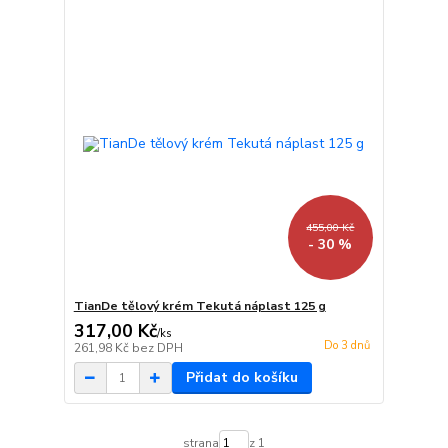
455,00 Kč
- 30 %
TianDe tělový krém Tekutá náplast 125 g
317,00 Kč
/
ks
Do 3 dnů
261,98 Kč
bez DPH
Přidat do košíku
strana
z 1