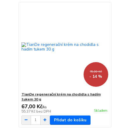
78,00 Kč
- 14 %
TianDe regenerační krém na chodidla s hadím
tukem 30 g
67,00 Kč
/
ks
Skladem
55,37 Kč
bez DPH
Přidat do košíku