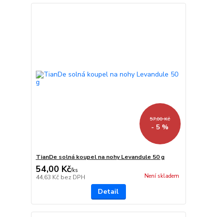
57,00 Kč
- 5 %
TianDe solná koupel na nohy Levandule 50 g
54,00 Kč
/
ks
Není skladem
44,63 Kč
bez DPH
Detail