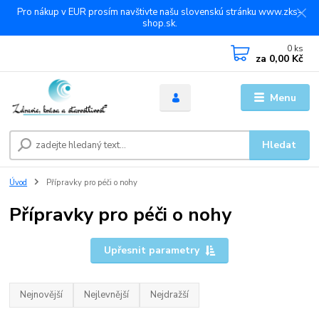
Pro nákup v EUR prosím navštivte našu slovenskú stránku www.zks-
shop.sk.
0
ks
za
0,00 Kč
Menu
Hledat
Úvod
Přípravky pro péči o nohy
Přípravky pro péči o nohy
Upřesnit parametry
Nejnovější
Nejlevnější
Nejdražší