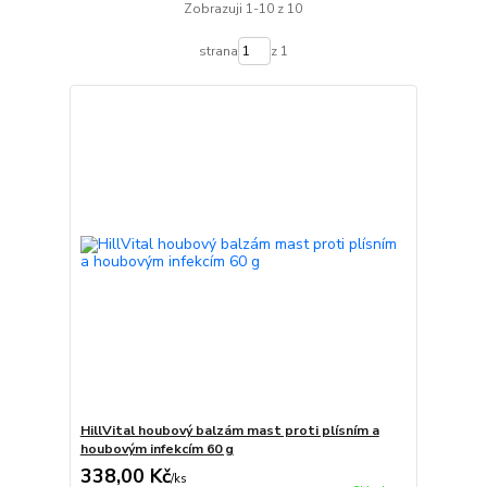
Zobrazuji 1-10 z 10
strana
z 1
HillVital houbový balzám mast proti plísním a
houbovým infekcím 60 g
338,00 Kč
/
ks