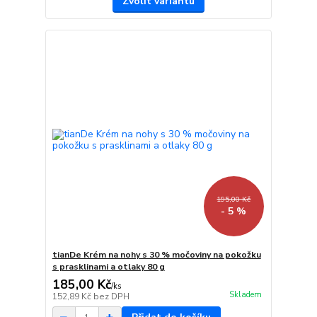
Zvolit variantu
195,00 Kč
- 5 %
tianDe Krém na nohy s 30 % močoviny na pokožku
s prasklinami a otlaky 80 g
185,00 Kč
/
ks
Skladem
152,89 Kč
bez DPH