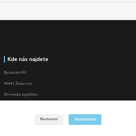
Kde nás najdete
Bystrická 901
96681 Žarnovica
Slovenská republika
Souhlasím
Nastavení