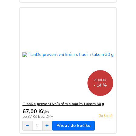
78,00 Kč
- 14 %
TianDe preventivní krém s hadím tukem 30 g
67,00 Kč
/
ks
Do 3 dnů
55,37 Kč
bez DPH
Přidat do košíku