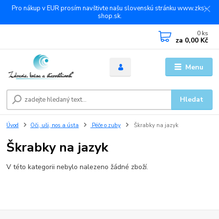
Pro nákup v EUR prosím navštivte našu slovenskú stránku www.zks-
shop.sk.
0
ks
za
0,00 Kč
Menu
Hledat
Úvod
Oči, uši, nos a ústa
Péče o zuby
Škrabky na jazyk
Škrabky na jazyk
V této kategorii nebylo nalezeno žádné zboží.