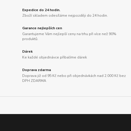
Expedice do 24 hodin.
Zboží skladem odesíláme nejpozději do 24 hodin.
Garance nejlepších cen
Garantujeme Vám nejlepší ceny na trhu při více než 90%
produktů.
Dárek
Ke každé objednávce přibalíme dárek
Doprava zdarma
Doprava již od 95 Kč nebo při objednávkách nad 2.000 Kč bez
DPH ZDARMA