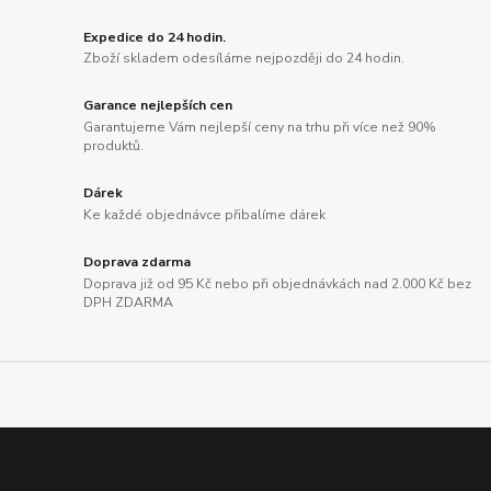
Expedice do 24 hodin.
Zboží skladem odesíláme nejpozději do 24 hodin.
Garance nejlepších cen
Garantujeme Vám nejlepší ceny na trhu při více než 90%
produktů.
Dárek
Ke každé objednávce přibalíme dárek
Doprava zdarma
Doprava již od 95 Kč nebo při objednávkách nad 2.000 Kč bez
DPH ZDARMA