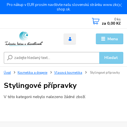
Pro nákup v EUR prosím navštivte našu slovenskú stránku www.zks-
shop.sk.
0
ks
za
0,00 Kč
Menu
Hledat
Úvod
Kosmetika a drogerie
Vlasová kosmetika
Stylingové přípravky
Stylingové přípravky
V této kategorii nebylo nalezeno žádné zboží.