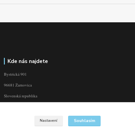
Kde nás najdete
Bystrická 901
96681 Žarnovica
Slovenská republika
Souhlasím
Nastavení