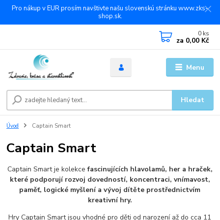
Pro nákup v EUR prosím navštivte našu slovenskú stránku www.zks-
shop.sk.
0
ks
za
0,00 Kč
Menu
Hledat
Úvod
Captain Smart
Captain Smart
Captain Smart je kolekce
fascinujících hlavolamů, her a hraček,
které podporují rozvoj dovedností, koncentraci, vnímavost,
paměť, logické myšlení a vývoj dítěte prostřednictvím
kreativní hry.
Hry Captain Smart jsou vhodné pro děti od narození až do cca 11