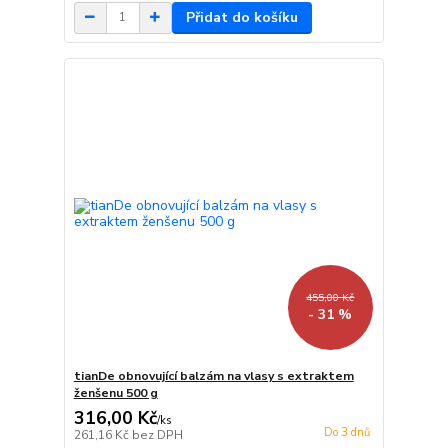
Přidat do košíku
455,00 Kč
- 31 %
tianDe obnovující balzám na vlasy s extraktem
ženšenu 500 g
316,00 Kč
/
ks
Do 3 dnů
261,16 Kč
bez DPH