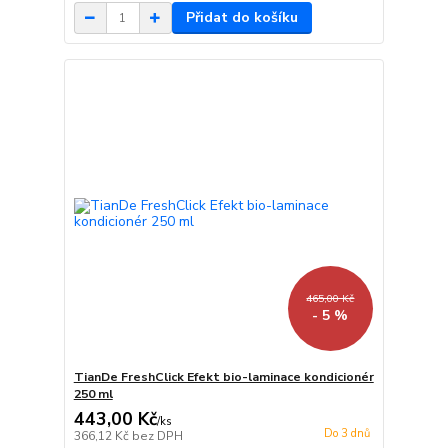
Přidat do košíku
465,00 Kč
- 5 %
TianDe FreshClick Efekt bio-laminace kondicionér
250 ml
443,00 Kč
/
ks
Do 3 dnů
366,12 Kč
bez DPH