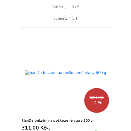
Zobrazuji 1-5 z 5
strana
z 1
325,00 Kč
- 4 %
tianDe balzám na poškozené vlasy 500 g
311,00 Kč
/
ks