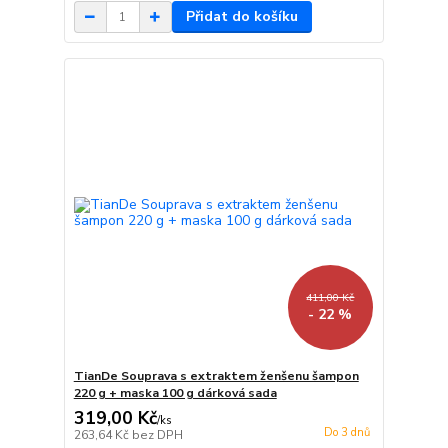
Přidat do košíku
411,00 Kč
- 22 %
TianDe Souprava s extraktem ženšenu šampon
220 g + maska 100 g dárková sada
319,00 Kč
/
ks
Do 3 dnů
263,64 Kč
bez DPH