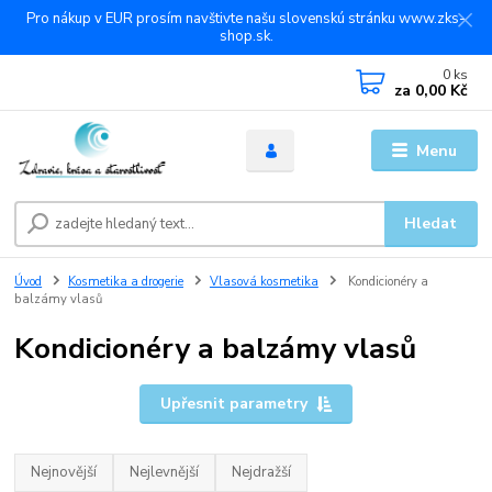
Pro nákup v EUR prosím navštivte našu slovenskú stránku www.zks-
shop.sk.
0
ks
za
0,00 Kč
Menu
Hledat
Úvod
Kosmetika a drogerie
Vlasová kosmetika
Kondicionéry a
balzámy vlasů
Kondicionéry a balzámy vlasů
Upřesnit parametry
Nejnovější
Nejlevnější
Nejdražší