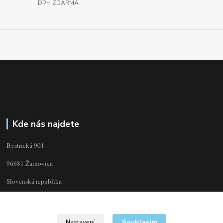
DPH ZDARMA
Kde nás najdete
Bystrická 901
96681 Žarnovica
Slovenská republika
Souhlasím
Nastavení