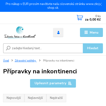
Pro nákup v EUR prosím navštivte našu slovenskú stránku www.zks-
shop.sk.
0
ks
za
0,00 Kč
Menu
Hledat
Úvod
Zdravotní potřeby
Přípravky na inkontinenci
Přípravky na inkontinenci
Upřesnit parametry
Nejnovější
Nejlevnější
Nejdražší