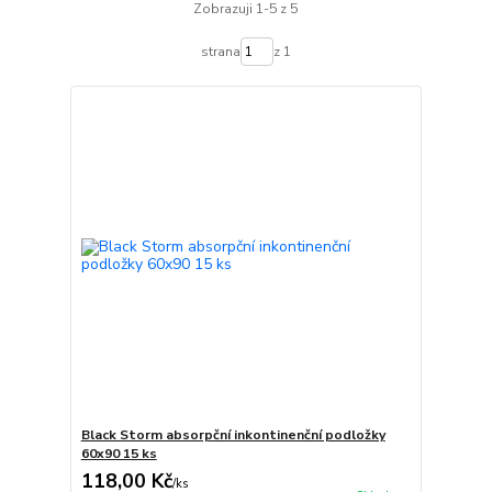
Zobrazuji 1-5 z 5
strana
z 1
Black Storm absorpční inkontinenční podložky
60x90 15 ks
118,00 Kč
/
ks