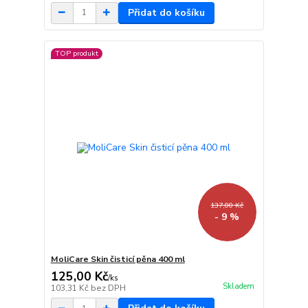
Přidat do košíku
TOP produkt
137,00 Kč
- 9 %
MoliCare Skin čisticí pěna 400 ml
125,00 Kč
/
ks
Skladem
103,31 Kč
bez DPH