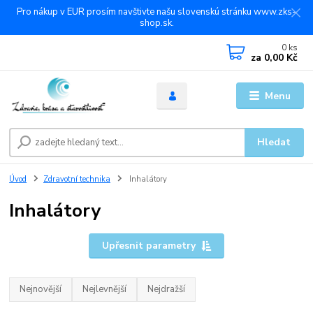
Pro nákup v EUR prosím navštivte našu slovenskú stránku www.zks-
shop.sk.
0
ks
za
0,00 Kč
Menu
Hledat
Úvod
Zdravotní technika
Inhalátory
Inhalátory
Upřesnit parametry
Nejnovější
Nejlevnější
Nejdražší