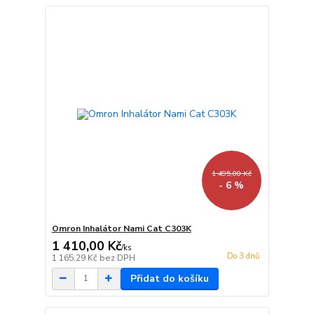
1 495,00 Kč
- 6 %
Omron Inhalátor Nami Cat C303K
1 410,00 Kč
/
ks
Do 3 dnů
1 165,29 Kč
bez DPH
Přidat do košíku