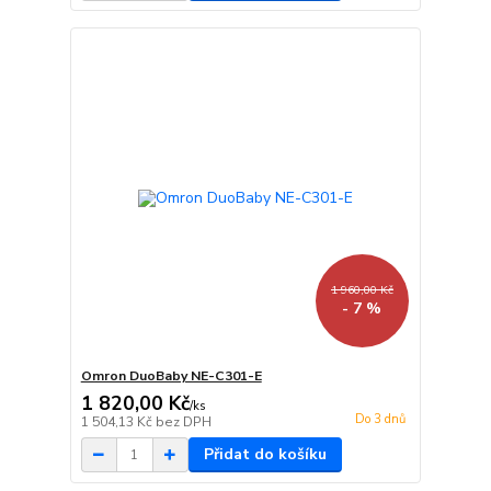
1 960,00 Kč
- 7 %
Omron DuoBaby NE-C301-E
1 820,00 Kč
/
ks
Do 3 dnů
1 504,13 Kč
bez DPH
Přidat do košíku