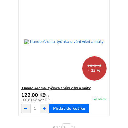
140,00 Kč
- 13 %
Tiande Aroma-tyčinka s vůní višní a máty
122,00 Kč
/
ks
Skladem
100,83 Kč
bez DPH
Přidat do košíku
strana
z 1