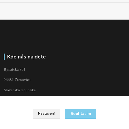
Kde nás najdete
Bystrická 901
96681 Žarnovica
Slovenská republika
Souhlasím
Nastavení