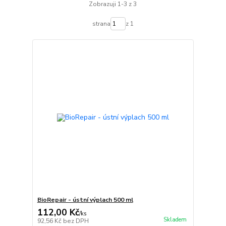
Zobrazuji 1-3 z 3
strana
z 1
BioRepair - ústní výplach 500 ml
112,00 Kč
/
ks
Skladem
92,56 Kč
bez DPH