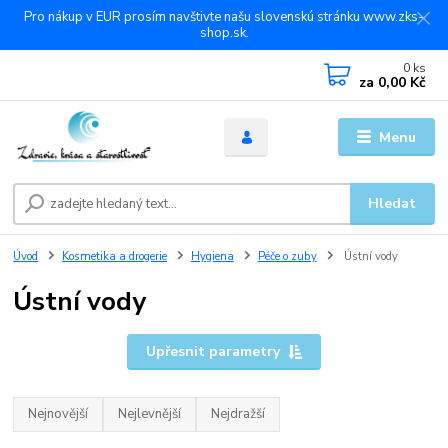
Pro nákup v EUR prosím navštivte našu slovenskú stránku www.zks-
shop.sk.
0
ks
za
0,00 Kč
Menu
Hledat
Úvod
Kosmetika a drogerie
Hygiena
Péče o zuby
Ústní vody
Ústní vody
Upřesnit parametry
Nejnovější
Nejlevnější
Nejdražší