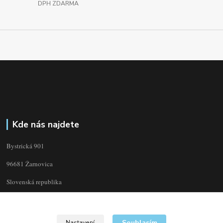
DPH ZDARMA
Kde nás najdete
Bystrická 901
96681 Žarnovica
Slovenská republika
Souhlasím
Nastavení