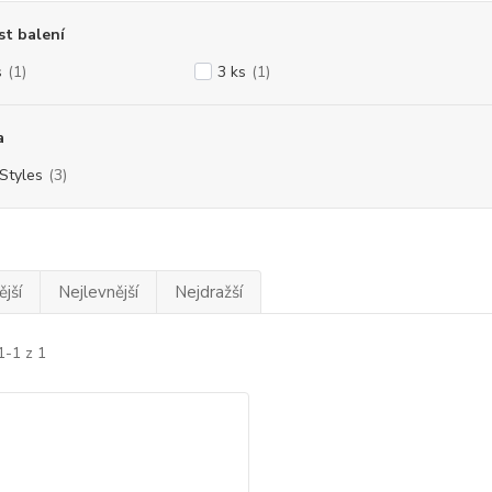
st balení
s
(1)
3 ks
(1)
a
eStyles
(3)
jší
Nejlevnější
Nejdražší
1-1 z 1