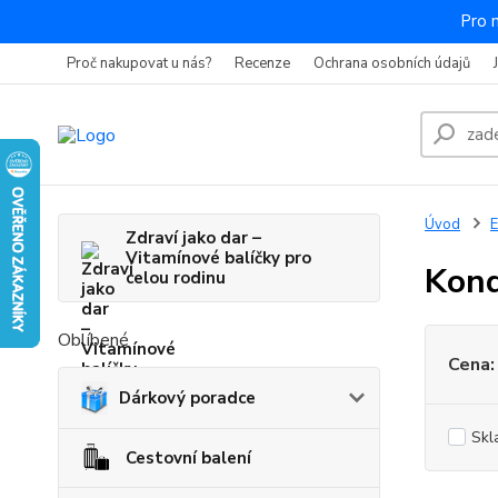
Pro 
Proč nakupovat u nás?
Recenze
Ochrana osobních údajů
Úvod
E
Zdraví jako dar –
Vitamínové balíčky pro
Kond
celou rodinu
Oblíbené
Cena:
Dárkový poradce
Skl
Cestovní balení