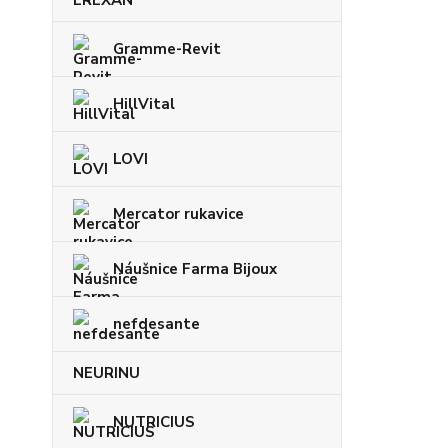
Gramme-Revit
HillVital
LOVI
Mercator rukavice
Náušnice Farma Bijoux
nefdesante
NEURINU
NUTRICIUS