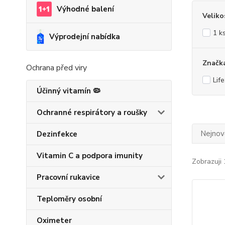
Výhodné balení
Veliko
1 k
Výprodejní nabídka
Značk
Ochrana před viry
Lif
Účinný vitamín 🦠
Ochranné respirátory a roušky
Nejnově
Dezinfekce
Vitamin C a podpora imunity
Zobrazuji 
Pracovní rukavice
Teploměry osobní
Oximeter