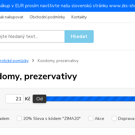
nákup v EUR prosím navštivte našu slovenskú stránku www.zks-sho
Jak nakupovat
Obchodní podmínky
Kontakty
Hledat
rotické pomůcky
Kondomy, prezervativy
omy, prezervativy
Kč
Od
adem
20% Sleva s kódem "ZIMA20"
Akce
Doprav