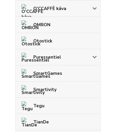
O'CCAFFÈ káva
OMRON
Otostick
Puressentiel
SmartGames
Smartivity
Tegu
TianDe