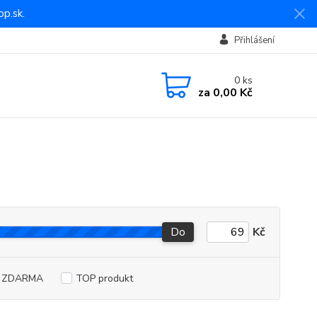
p.sk.
Přihlášení
0
ks
za
0,00 Kč
Do
Kč
a ZDARMA
TOP produkt