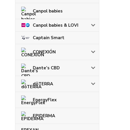
Canpol babies
Canpol babies & LOVI
Captain Smart
CONEXIÓN
Dante’s CBD
dōTERRA
EnergyFlex
EPIDERMA
EREXAN