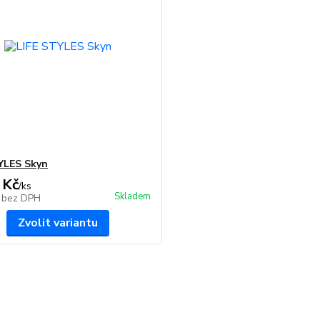
YLES Skyn
 Kč
/
ks
Skladem
č
bez DPH
Zvolit variantu