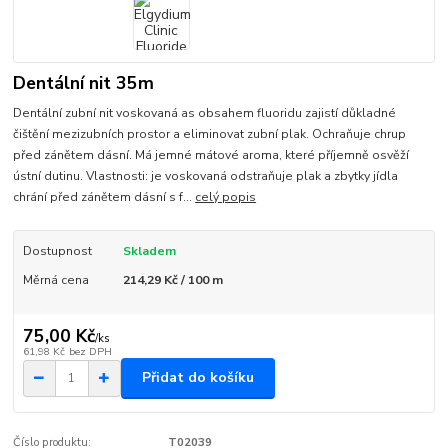
Dentální nit 35m
Dentální zubní nit voskovaná as obsahem fluoridu zajistí důkladné
čištění mezizubních prostor a eliminovat zubní plak. Ochraňuje chrup
před zánětem dásní. Má jemné mátové aroma, které příjemně osvěží
ústní dutinu. Vlastnosti: je voskovaná odstraňuje plak a zbytky jídla
chrání před zánětem dásní s f...
celý popis
Dostupnost
Skladem
Měrná cena
214,29 Kč / 100 m
75,00 Kč
/
ks
61,98 Kč
bez DPH
Přidat do košíku
Číslo produktu:
T02039