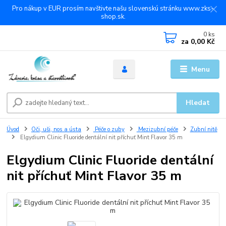
Pro nákup v EUR prosím navštivte našu slovenskú stránku www.zks-
shop.sk.
0
ks
za
0,00 Kč
Menu
Hledat
Úvod
Oči, uši, nos a ústa
Péče o zuby
Mezizubní péče
Zubní nitě
Elgydium Clinic Fluoride dentální nit příchuť Mint Flavor 35 m
Elgydium Clinic Fluoride dentální
nit příchuť Mint Flavor 35 m