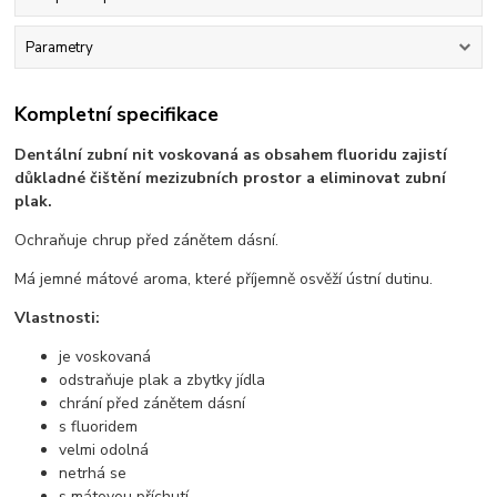
Parametry
Kompletní specifikace
Dentální zubní nit voskovaná as obsahem fluoridu zajistí
důkladné čištění mezizubních prostor a eliminovat zubní
plak.
Ochraňuje chrup před zánětem dásní.
Má jemné mátové aroma, které příjemně osvěží ústní dutinu.
Vlastnosti:
je voskovaná
odstraňuje plak a zbytky jídla
chrání před zánětem dásní
s fluoridem
velmi odolná
netrhá se
s mátovou příchutí