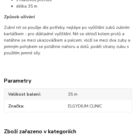
délka 35 m
Způsob užívání
Zubní nit se použije dle potřeby, nejlépe po vyčištění zubů zubním
kartáčkem - pro důkladné vyčištění. Nit se obtočí kolem prstů a
natáhne se mezi ukazováčkem a palcem, vloží se mezi dva zuby a
jemným pohybem se potáhne nahoru a dolů, podél strany zubu s
použitím jemné síly.
Parametry
Velikost balení
35 m
Značka
ELGYDIUM CLINIC
Zboží zařazeno v kategoriích