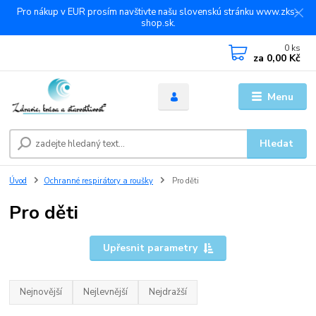
Pro nákup v EUR prosím navštivte našu slovenskú stránku www.zks-
shop.sk.
0
ks
za
0,00 Kč
Menu
Hledat
Úvod
Ochranné respirátory a roušky
Pro děti
Pro děti
Upřesnit parametry
Nejnovější
Nejlevnější
Nejdražší