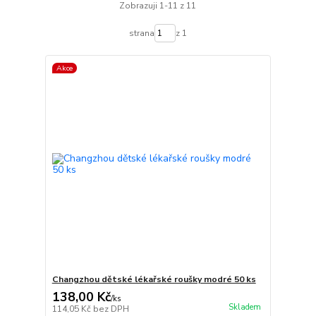
Zobrazuji 1-11 z 11
strana
z 1
Akce
Changzhou dětské lékařské roušky modré 50 ks
138,00 Kč
/
ks
Skladem
114,05 Kč
bez DPH