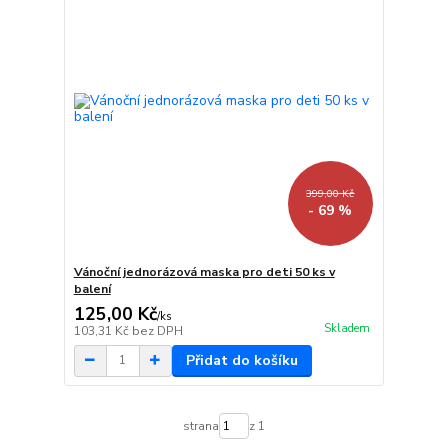
399,00 Kč
- 69 %
Vánoční jednorázová maska pro deti 50 ks v
balení
125,00 Kč
/
ks
Skladem
103,31 Kč
bez DPH
Přidat do košíku
strana
z 1