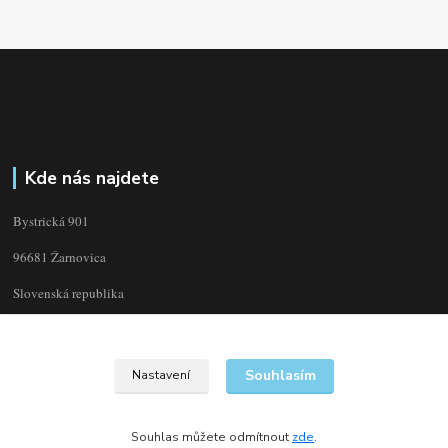
Kde nás najdete
Bystrická 901
96681 Žarnovica
Slovenská republika
Souhlasím
Nastavení
Souhlas můžete odmítnout
zde
.