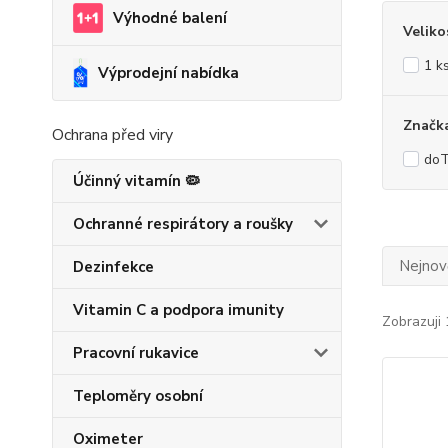
Výhodné balení
Veliko
1 k
Výprodejní nabídka
Značk
Ochrana před viry
do
Účinný vitamín 🦠
Ochranné respirátory a roušky
Nejnově
Dezinfekce
Vitamin C a podpora imunity
Zobrazuji 
Pracovní rukavice
Teploměry osobní
Oximeter