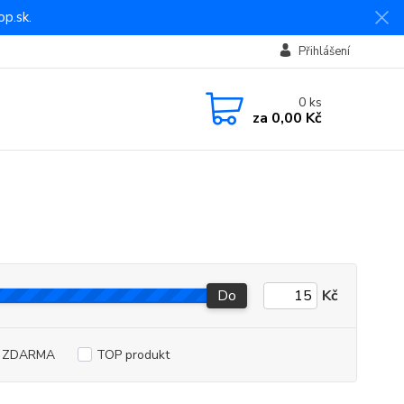
p.sk.
Přihlášení
0
ks
za
0,00 Kč
Do
Kč
a ZDARMA
TOP produkt