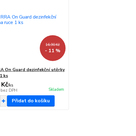
16,90 Kč
- 11 %
 On Guard dezinfekční utěrky
1 ks
 Kč
/
ks
Skladem
č
bez DPH
Přidat do košíku