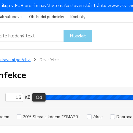
nákup v EUR prosím navštivte našu slovenskú stránku www.zks-sho
Jak nakupovat
Obchodní podmínky
Kontakty
Hledat
dravotní potřeby
Dezinfekce
nfekce
Kč
Od
adem
20% Sleva s kódem "ZIMA20"
Akce
Doprav