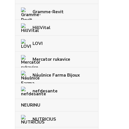
Gramme-Revit
HillVital
LOVI
Mercator rukavice
Náušnice Farma Bijoux
nefdesante
NEURINU
NUTRICIUS