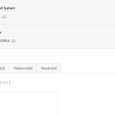
st balení
s
(1)
a
TERRA
(1)
jší
Nejlevnější
Nejdražší
1-1 z 1