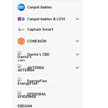
Canpol babies
Canpol babies & LOVI
Captain Smart
CONEXIÓN
Dante’s CBD
dōTERRA
EnergyFlex
EPIDERMA
EREXAN