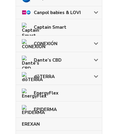
Canpol babies & LOVI
Captain Smart
CONEXIÓN
Dante’s CBD
dōTERRA
EnergyFlex
EPIDERMA
EREXAN