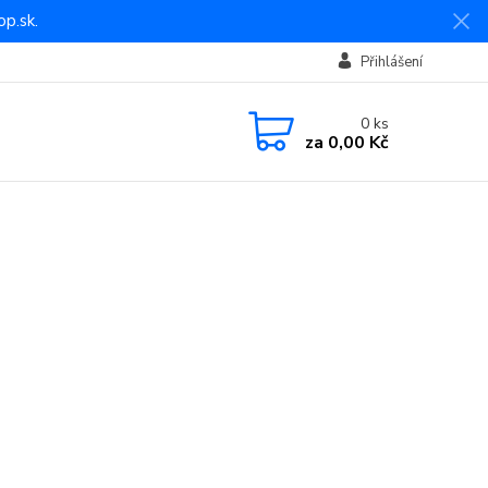
p.sk.
Přihlášení
0
ks
za
0,00 Kč