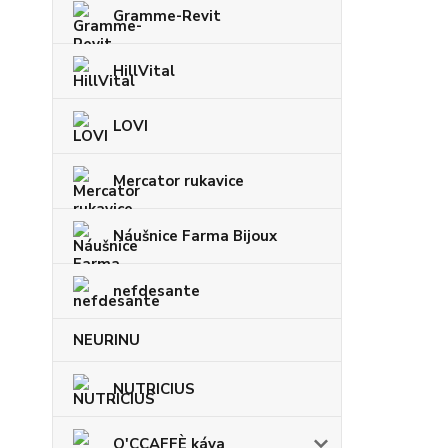
Gramme-Revit
HillVital
LOVI
Mercator rukavice
Náušnice Farma Bijoux
nefdesante
NEURINU
NUTRICIUS
O'CCAFFÈ káva