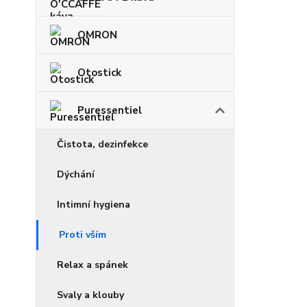
OMRON
Otostick
Puressentiel
Čistota, dezinfekce
Dýchání
Intimní hygiena
Proti vším
Relax a spánek
Svaly a klouby