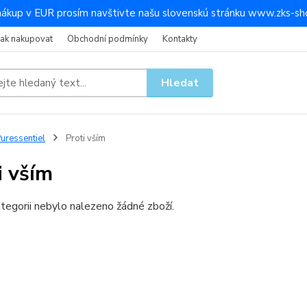
nákup v EUR prosím navštivte našu slovenskú stránku www.zks-sho
Jak nakupovat
Obchodní podmínky
Kontakty
Hledat
uressentiel
Proti vším
i vším
tegorii nebylo nalezeno žádné zboží.