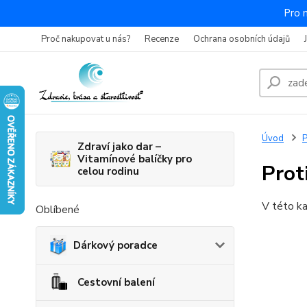
Pro 
Proč nakupovat u nás?
Recenze
Ochrana osobních údajů
Úvod
P
Zdraví jako dar –
Vitamínové balíčky pro
Prot
celou rodinu
V této ka
Oblíbené
Dárkový poradce
Cestovní balení