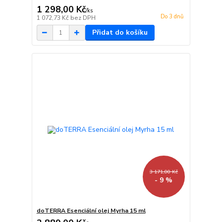
1 298,00 Kč
/
ks
Do 3 dnů
1 072,73 Kč
bez DPH
Přidat do košíku
3 171,00 Kč
- 9 %
doTERRA Esenciální olej Myrha 15 ml