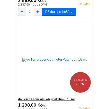
2 889,00 Kč
/
ks
Do 3 dnů
2 387,60 Kč
bez DPH
Přidat do košíku
1 370,00 Kč
- 5 %
doTerra Esenciální olej Patchouli 15 ml
1 298,00 Kč
/
ks
Do 3 dnů