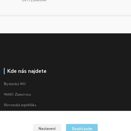
DPH ZDARMA
Kde nás najdete
Bystrická 901
96681 Žarnovica
Slovenská republika
Souhlasím
Nastavení