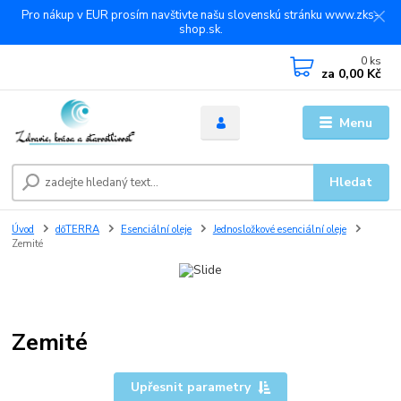
Pro nákup v EUR prosím navštivte našu slovenskú stránku www.zks-
shop.sk.
0
ks
za
0,00 Kč
Menu
Hledat
Úvod
dōTERRA
Esenciální oleje
Jednosložkové esenciální oleje
Zemité
Zemité
Upřesnit parametry