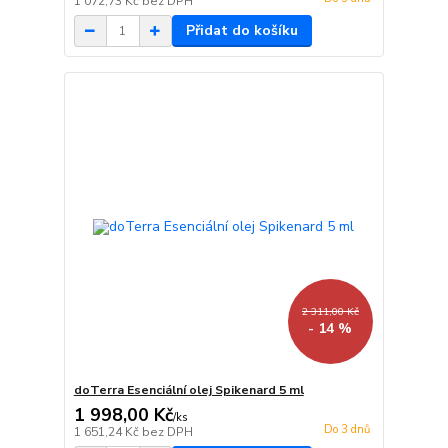
1 072,73 Kč
bez DPH
Přidat do košíku
2 311,00 Kč
- 14 %
doTerra Esenciální olej Spikenard 5 ml
1 998,00 Kč
/
ks
Do 3 dnů
1 651,24 Kč
bez DPH