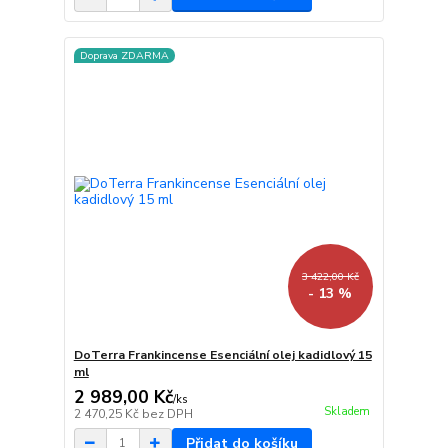
Doprava ZDARMA
3 422,00 Kč
- 13 %
DoTerra Frankincense Esenciální olej kadidlový 15
ml
2 989,00 Kč
/
ks
Skladem
2 470,25 Kč
bez DPH
Přidat do košíku