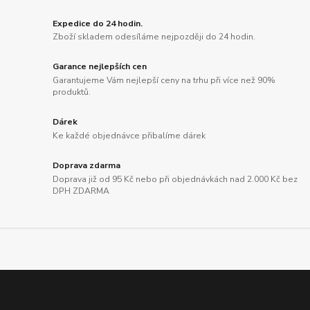
Expedice do 24 hodin.
Zboží skladem odesíláme nejpozději do 24 hodin.
Garance nejlepších cen
Garantujeme Vám nejlepší ceny na trhu při více než 90%
produktů.
Dárek
Ke každé objednávce přibalíme dárek
Doprava zdarma
Doprava již od 95 Kč nebo při objednávkách nad 2.000 Kč bez
DPH ZDARMA