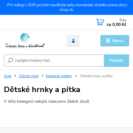
Pro nákup v EUR prosím navštivte našu slovenskú stránku www.zks-
shop.sk.
0
ks
za
0,00 Kč
Menu
Hledat
Úvod
Dětské zboží
Kojenecké potřeby
Dětské hrnky a pítka
Dětské hrnky a pítka
V této kategorii nebylo nalezeno žádné zboží.