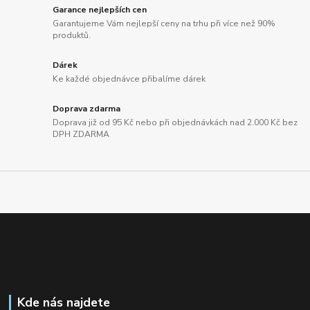
Garance nejlepších cen
Garantujeme Vám nejlepší ceny na trhu při více než 90%
produktů.
Dárek
Ke každé objednávce přibalíme dárek
Doprava zdarma
Doprava již od 95 Kč nebo při objednávkách nad 2.000 Kč bez
DPH ZDARMA
Kde nás najdete