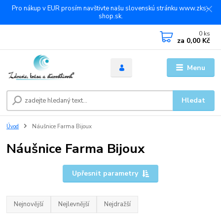
Pro nákup v EUR prosím navštivte našu slovenskú stránku www.zks-
shop.sk.
0
ks
za
0,00 Kč
Menu
Hledat
Úvod
Náušnice Farma Bijoux
Náušnice Farma Bijoux
Upřesnit parametry
Nejnovější
Nejlevnější
Nejdražší