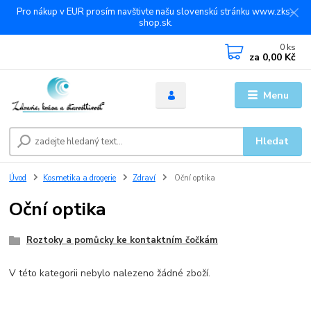
Pro nákup v EUR prosím navštivte našu slovenskú stránku www.zks-
shop.sk.
0
ks
za
0,00 Kč
Menu
Hledat
Úvod
Kosmetika a drogerie
Zdraví
Oční optika
Oční optika
Roztoky a pomůcky ke kontaktním čočkám
V této kategorii nebylo nalezeno žádné zboží.