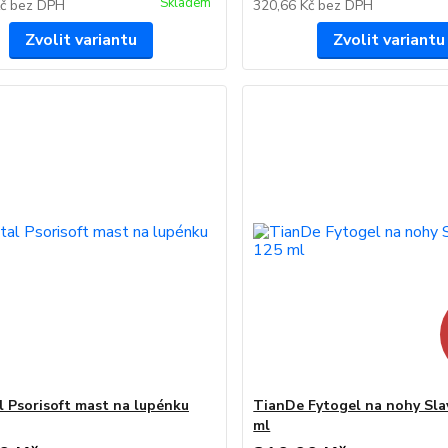
Skladem
Kč
bez DPH
320,66 Kč
bez DPH
Zvolit variantu
Zvolit variantu
al Psorisoft mast na lupénku
TianDe Fytogel na nohy Sla
ml