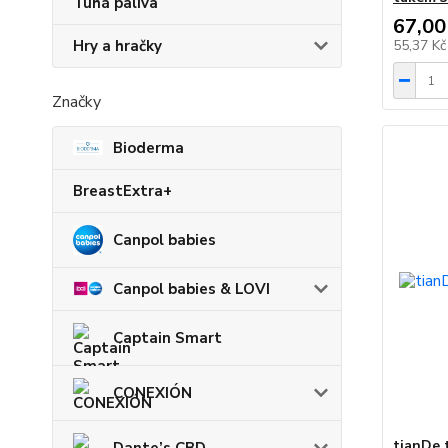
Tuhá paliva
67,00
Hry a hračky
55,37 K
Značky
Bioderma
BreastExtra+
Canpol babies
Canpol babies & LOVI
Captain Smart
CONEXIÓN
tianDe 
Dante’s CBD