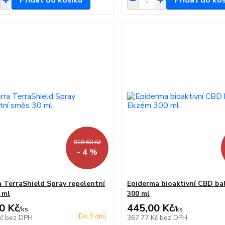
Přidat do košíku
Přidat do ko
918,60 Kč
- 4 %
 TerraShield Spray repelentní
Epiderma bioaktivní CBD b
 ml
300 ml
0 Kč
445,00 Kč
/
ks
/
ks
Do 3 dnů
Kč
bez DPH
367,77 Kč
bez DPH