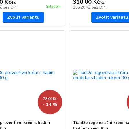
0 Kč
310,00 Kč
/
ks
/
ks
Skladem
Kč
bez DPH
256,20 Kč
bez DPH
Zvolit variantu
Zvolit variantu
78,00 Kč
- 14 %
preventivní krém s hadím
TianDe regenerační krém na
0 g
hadím tukem 30 g