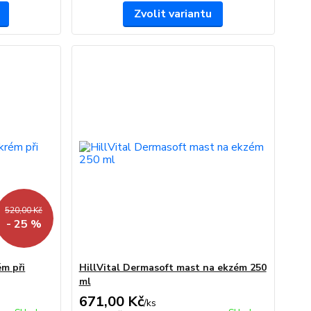
Zvolit variantu
520,00 Kč
- 25 %
ém při
HillVital Dermasoft mast na ekzém 250
ml
671,00 Kč
/
ks