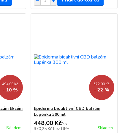
šíku
Přidat do košíku
494,00 Kč
572,00 Kč
- 10 %
- 22 %
alzám Ekzém
Epiderma bioaktivní CBD balzám
Lupénka 300 ml
448,00 Kč
/
ks
Skladem
Skladem
370,25 Kč
bez DPH