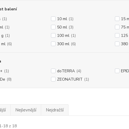
st balení
s
(1)
10 ml
(1)
15 m
ml
(1)
50 ml
(3)
75 m
 g
(1)
100 ml
(1)
125
 ml
(6)
300 ml
(6)
380
a
1+
(1)
doTERRA
(4)
EPI
nDe
(8)
ZEONATURIT
(1)
jší
Nejlevnější
Nejdražší
1-18 z 18