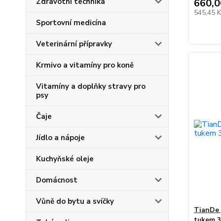
Zdravotní technika
660,0
545,45 
Sportovní medicína
Veterinární přípravky
Krmivo a vitamíny pro koně
Vitamíny a doplňky stravy pro
psy
Čaje
Jídlo a nápoje
Kuchyňské oleje
Domácnost
Vůně do bytu a svíčky
TianDe 
tukem 3