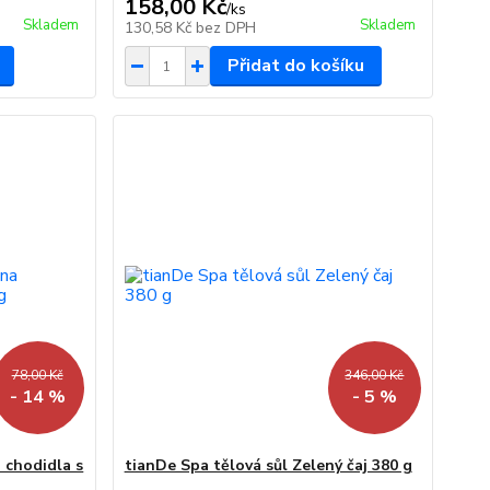
158,00 Kč
/
ks
Skladem
Skladem
130,58 Kč
bez DPH
Přidat do košíku
78,00 Kč
346,00 Kč
- 14 %
- 5 %
 chodidla s
tianDe Spa tělová sůl Zelený čaj 380 g