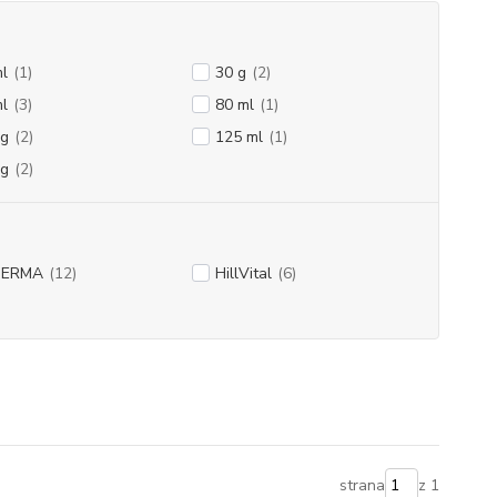
l
(1)
30 g
(2)
l
(3)
80 ml
(1)
 g
(2)
125 ml
(1)
 g
(2)
DERMA
(12)
HillVital
(6)
strana
z 1