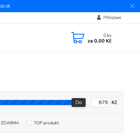
p.sk.
Přihlášení
0
ks
za
0,00 Kč
Do
Kč
a ZDARMA
TOP produkt