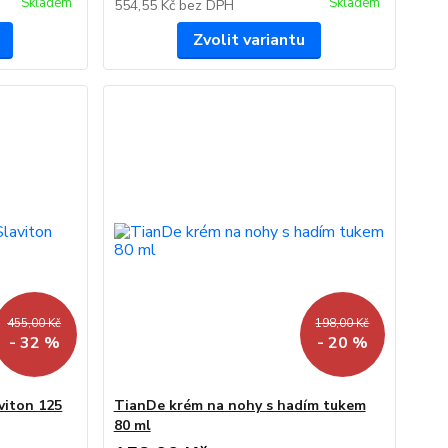
Skladem
Skladem
554,55 Kč
bez DPH
Zvolit variantu
455,00 Kč
198,00 Kč
- 32 %
- 20 %
viton 125
TianDe krém na nohy s hadím tukem
80 ml