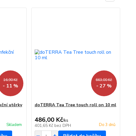
16,90 Kč
663,00 Kč
- 11 %
- 27 %
ční utěrky
doTERRA Tea Tree touch roll on 10 ml
486,00 Kč
/
ks
Skladem
Do 3 dnů
401,65 Kč
bez DPH