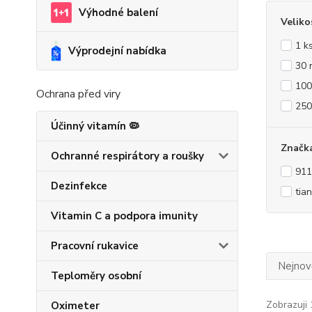
Výhodné balení
Veliko
1 k
Výprodejní nabídka
30 
100
Ochrana před viry
250
Účinný vitamín 🦠
Značk
Ochranné respirátory a roušky
91
Dezinfekce
tia
Vitamin C a podpora imunity
Pracovní rukavice
Nejnově
Teploměry osobní
Zobrazuji 
Oximeter