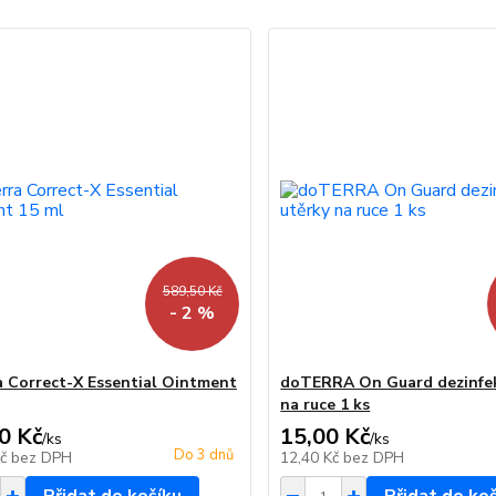
589,50 Kč
- 2 %
 Correct-X Essential Ointment
doTERRA On Guard dezinfek
na ruce 1 ks
0 Kč
15,00 Kč
/
ks
/
ks
Do 3 dnů
Kč
bez DPH
12,40 Kč
bez DPH