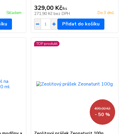
329,00 Kč
/
ks
Skladem
Do 3 dnů
271,90 Kč
bez DPH
šíku
Přidat do košíku
TOP produkt
499,00 Kč
- 50 %
a modřiny a
Zeolitový prášek Zeonaturit 100g