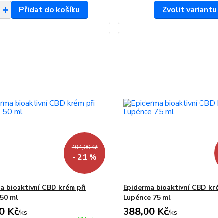
Přidat do košíku
Zvolit variantu
494,00 Kč
- 21 %
a bioaktivní CBD krém při
Epiderma bioaktivní CBD kr
50 ml
Lupénce 75 ml
0 Kč
388,00 Kč
/
ks
/
ks