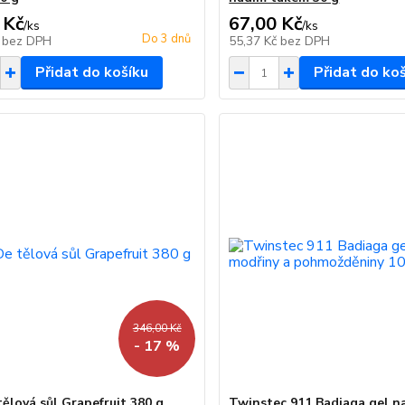
 Kč
67,00 Kč
/
ks
/
ks
Do 3 dnů
č
bez DPH
55,37 Kč
bez DPH
Přidat do košíku
Přidat do ko
346,00 Kč
- 17 %
tělová sůl Grapefruit 380 g
Twinstec 911 Badiaga gel n