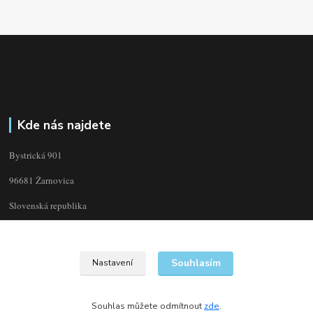
Kde nás najdete
Bystrická 901
96681 Žarnovica
Slovenská republika
Souhlasím
Nastavení
Souhlas můžete odmítnout
zde
.