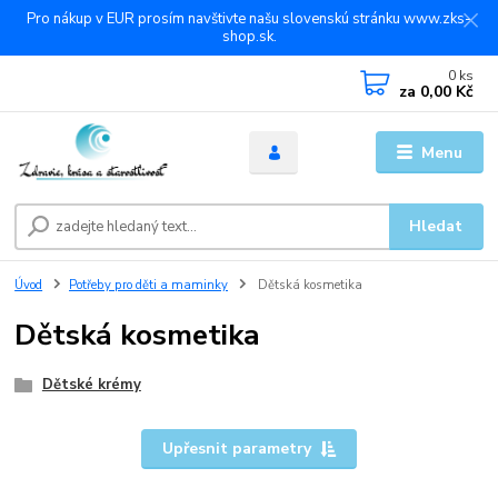
Pro nákup v EUR prosím navštivte našu slovenskú stránku www.zks-
shop.sk.
0
ks
za
0,00 Kč
Menu
Hledat
Úvod
Potřeby pro děti a maminky
Dětská kosmetika
Dětská kosmetika
Dětské krémy
Upřesnit parametry