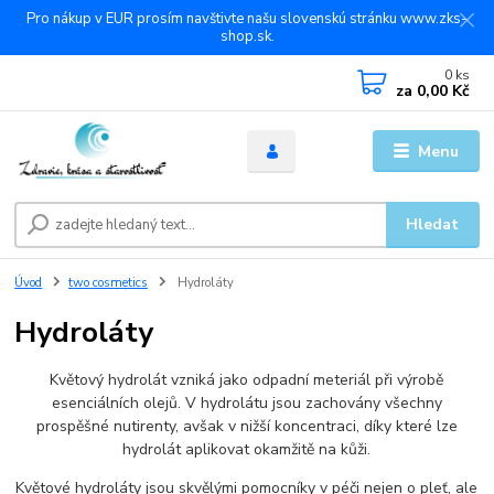
Pro nákup v EUR prosím navštivte našu slovenskú stránku www.zks-
shop.sk.
0
ks
za
0,00 Kč
Menu
Hledat
Úvod
two cosmetics
Hydroláty
Hydroláty
Květový hydrolát vzniká jako odpadní meteriál při výrobě
esenciálních olejů. V hydrolátu jsou zachovány všechny
prospěšné nutirenty, avšak v nižší koncentraci, díky které lze
hydrolát aplikovat okamžitě na kůži.
Květové hydroláty jsou skvělými pomocníky v péči nejen o pleť, ale