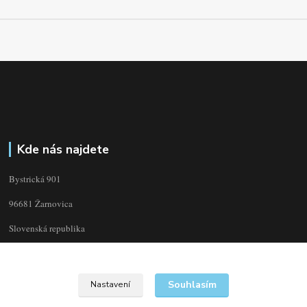
Kde nás najdete
Bystrická 901
96681 Žarnovica
Slovenská republika
Souhlasím
Nastavení