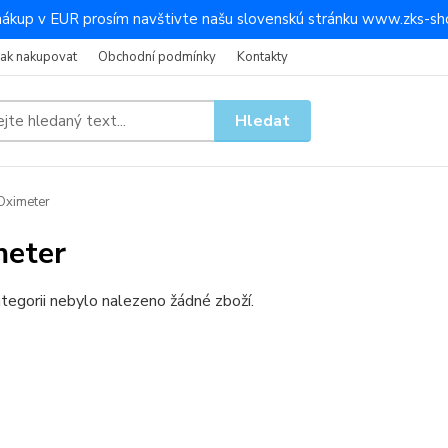
nákup v EUR prosím navštivte našu slovenskú stránku www.zks-sho
Jak nakupovat
Obchodní podmínky
Kontakty
Hledat
Oximeter
eter
tegorii nebylo nalezeno žádné zboží.