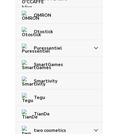
OMRON
Otostick
Puressentiel
SmartGames
Smartivity
Tegu
TianDe
two cosmetics