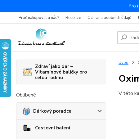
Pro 
Proč nakupovat u nás?
Recenze
Ochrana osobních údajů
Úvod
Zdraví jako dar –
Vitamínové balíčky pro
Oxim
celou rodinu
V této ka
Oblíbené
Dárkový poradce
Cestovní balení