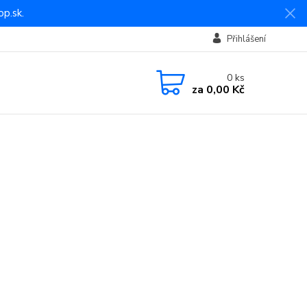
p.sk.
Přihlášení
0
ks
za
0,00 Kč