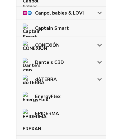
Canpol babies & LOVI
Captain Smart
CONEXIÓN
Dante’s CBD
dōTERRA
EnergyFlex
EPIDERMA
EREXAN