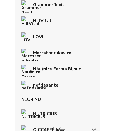
Gramme-Revit
HillVital
LOVI
Mercator rukavice
Náušnice Farma Bijoux
nefdesante
NEURINU
NUTRICIUS
O'CCAFFÈ káva