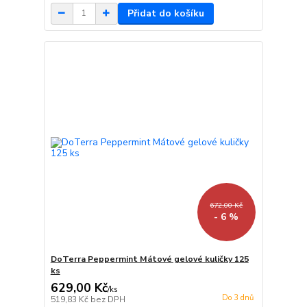
Přidat do košíku
672,00 Kč
- 6 %
DoTerra Peppermint Mátové gelové kuličky 125
ks
629,00 Kč
/
ks
Do 3 dnů
519,83 Kč
bez DPH