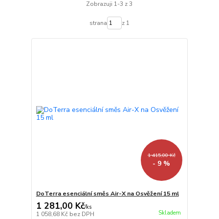
Zobrazuji 1-3 z 3
strana
z 1
1 415,00 Kč
- 9 %
DoTerra esenciální směs Air-X na Osvěžení 15 ml
1 281,00 Kč
/
ks
Skladem
1 058,68 Kč
bez DPH