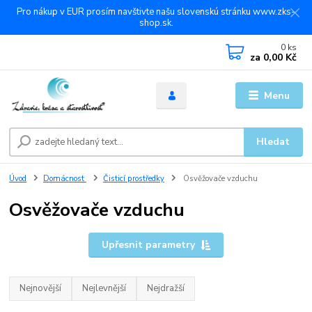
Pro nákup v EUR prosím navštivte našu slovenskú stránku www.zks-
shop.sk.
0
ks
za
0,00 Kč
Menu
Hledat
Úvod
Domácnost
Čisticí prostředky
Osvěžovače vzduchu
Osvěžovače vzduchu
Upřesnit parametry
Nejnovější
Nejlevnější
Nejdražší