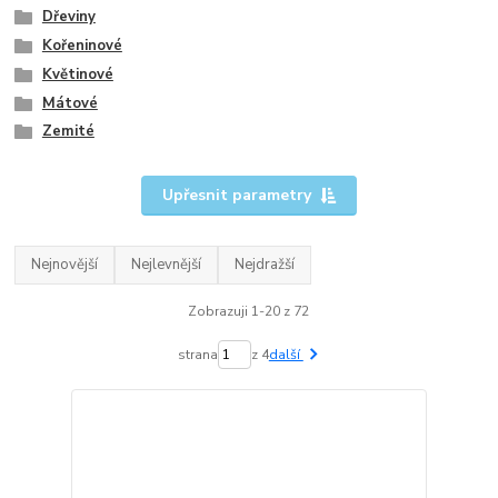
Dřeviny
Kořeninové
Květinové
Mátové
Zemité
Upřesnit parametry
Nejnovější
Nejlevnější
Nejdražší
Zobrazuji 1-20 z 72
strana
z 4
další