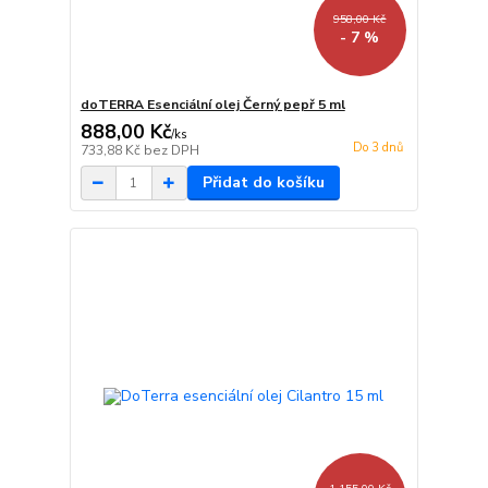
958,00 Kč
- 7 %
doTERRA Esenciální olej Černý pepř 5 ml
888,00 Kč
/
ks
Do 3 dnů
733,88 Kč
bez DPH
Přidat do košíku