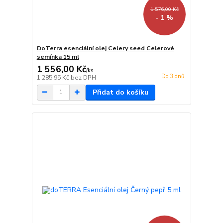
1 576,00 Kč
- 1 %
DoTerra esenciální olej Celery seed Celerové
semínka 15 ml
1 556,00 Kč
/
ks
Do 3 dnů
1 285,95 Kč
bez DPH
Přidat do košíku