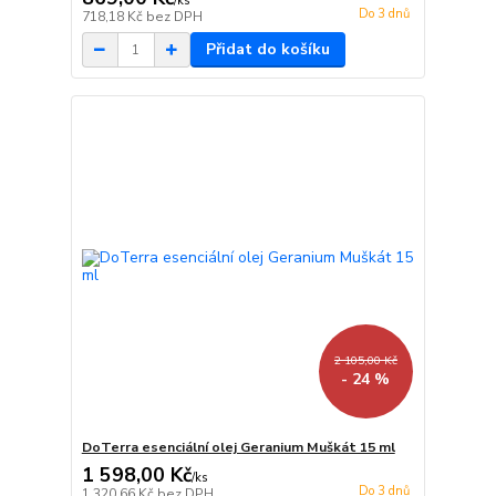
/
ks
Do 3 dnů
718,18 Kč
bez DPH
Přidat do košíku
2 105,00 Kč
- 24 %
DoTerra esenciální olej Geranium Muškát 15 ml
1 598,00 Kč
/
ks
Do 3 dnů
1 320,66 Kč
bez DPH