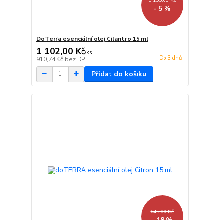
1 155,00 Kč
- 5 %
DoTerra esenciální olej Cilantro 15 ml
1 102,00 Kč
/
ks
Do 3 dnů
910,74 Kč
bez DPH
Přidat do košíku
645,00 Kč
- 18 %