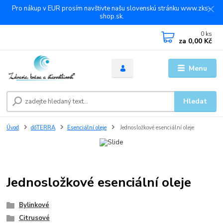
Pro nákup v EUR prosím navštivte našu slovenskú stránku www.zks-
shop.sk.
0
ks
za
0,00 Kč
Menu
Hledat
Úvod
dōTERRA
Esenciální oleje
Jednosložkové esenciální oleje
Jednosložkové esenciální oleje
Bylinkové
Citrusové