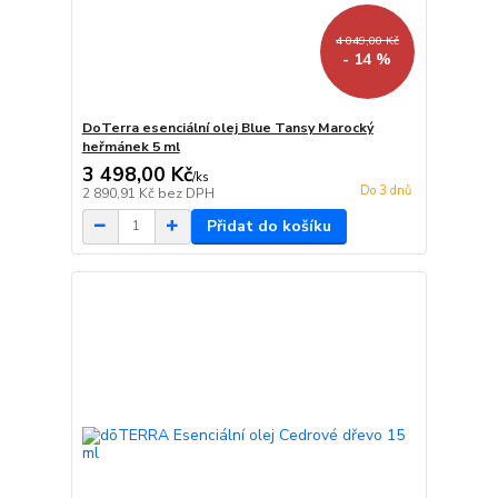
4 049,00 Kč
- 14 %
DoTerra esenciální olej Blue Tansy Marocký
heřmánek 5 ml
3 498,00 Kč
/
ks
Do 3 dnů
2 890,91 Kč
bez DPH
Přidat do košíku