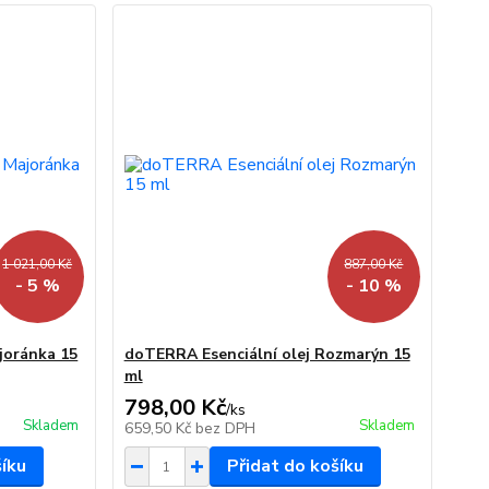
1 021,00 Kč
887,00 Kč
- 5 %
- 10 %
joránka 15
doTERRA Esenciální olej Rozmarýn 15
ml
798,00 Kč
/
ks
Skladem
Skladem
659,50 Kč
bez DPH
šíku
Přidat do košíku