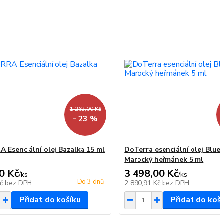
1 263,00 Kč
- 23 %
 Esenciální olej Bazalka 15 ml
DoTerra esenciální olej Blu
Marocký heřmánek 5 ml
0 Kč
3 498,00 Kč
/
ks
/
ks
Do 3 dnů
Kč
bez DPH
2 890,91 Kč
bez DPH
Přidat do košíku
Přidat do ko