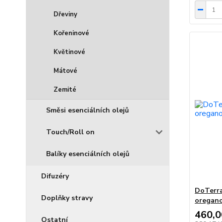
Dřeviny
Kořeninové
Květinové
Mátové
Zemité
Směsi esenciálních olejů
Touch/Roll on
Balíky esenciálních olejů
Difuzéry
DoTerra
Doplňky stravy
oregano
460,0
Ostatní