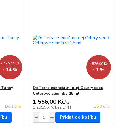
4 049,00 Kč
1 576,00 Kč
- 14 %
- 1 %
e Tansy
DoTerra esenciální olej Celery seed
Celerové semínka 15 ml
1 556,00 Kč
/
ks
Do 3 dnů
Do 3 dnů
1 285,95 Kč
bez DPH
šíku
Přidat do košíku