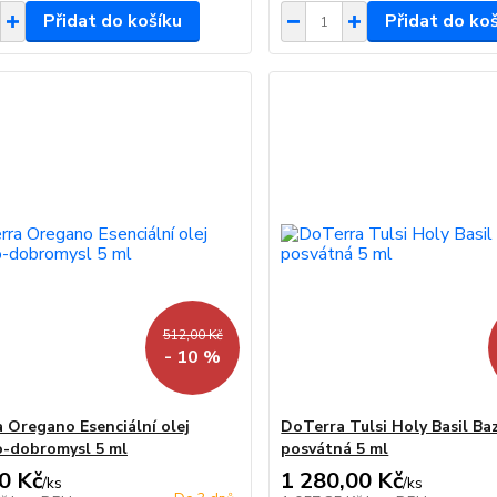
Přidat do košíku
Přidat do ko
512,00 Kč
- 10 %
 Oregano Esenciální olej
DoTerra Tulsi Holy Basil Ba
-dobromysl 5 ml
posvátná 5 ml
0 Kč
1 280,00 Kč
/
ks
/
ks