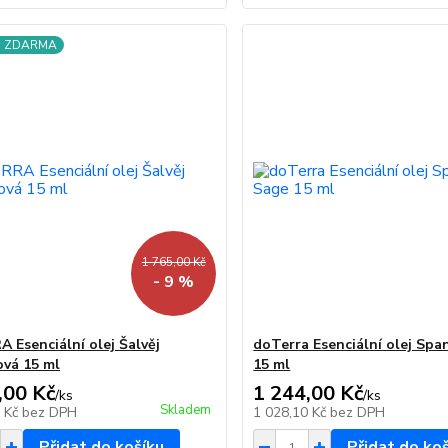
a ZDARMA
1 765,00 Kč
- 9 %
 Esenciální olej Šalvěj
doTerra Esenciální olej Spa
vá 15 ml
15 ml
,00 Kč
1 244,00 Kč
/
ks
/
ks
Skladem
6 Kč
bez DPH
1 028,10 Kč
bez DPH
Přidat do košíku
Přidat do ko