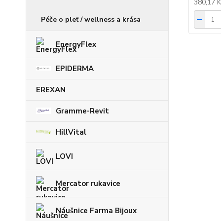
380,17 
Péče o pleť / wellness a krása
EnergyFlex
EPIDERMA
EREXAN
Gramme-Revit
HillVital
LOVI
Mercator rukavice
Náušnice Farma Bijoux