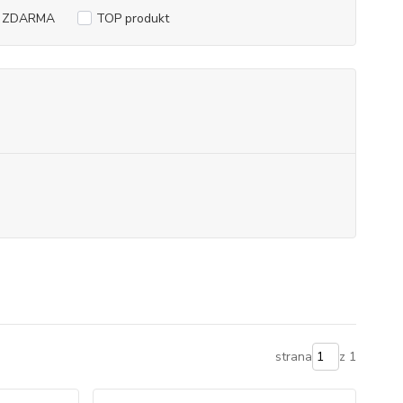
a ZDARMA
TOP produkt
strana
z 1