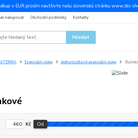
nákup v EUR prosím navštivte našu slovenskú stránku www.zks-sho
Jak nakupovat
Obchodní podmínky
Kontakty
Hledat
dōTERRA
Esenciální oleje
Jednosložkové esenciální oleje
Bylink
nkové
Kč
Od