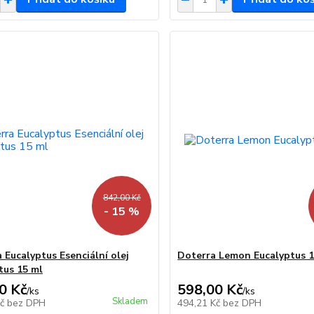
842,00 Kč
- 15 %
 Eucalyptus Esenciální olej
Doterra Lemon Eucalyptus 1
tus 15 ml
0 Kč
598,00 Kč
/
ks
/
ks
Skladem
Kč
bez DPH
494,21 Kč
bez DPH