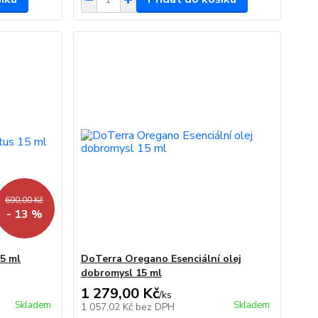
690,00 Kč
- 13 %
5 ml
DoTerra Oregano Esenciální olej
dobromysl 15 ml
1 279,00 Kč
/
ks
Skladem
Skladem
1 057,02 Kč
bez DPH