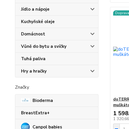
Jídlo a nápoje
Doprav
Kuchyňské oleje
Domácnost
Vůně do bytu a svíčky
Tuhá paliva
Hry a hračky
Značky
doTERRA
Bioderma
muškáto
1 598
BreastExtra+
1 320,6
Canpol babies