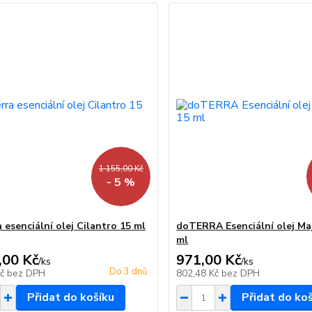
1 155,00 Kč
- 5 %
 esenciální olej Cilantro 15 ml
doTERRA Esenciální olej Ma
ml
,00 Kč
971,00 Kč
/
ks
/
ks
Do 3 dnů
Kč
bez DPH
802,48 Kč
bez DPH
Přidat do košíku
Přidat do ko