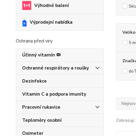
Výhodné balení
Skl
Výprodejní nabídka
Veliko
Ochrana před viry
5 m
Účinný vitamín 🦠
Značk
Ochranné respirátory a roušky
do
Dezinfekce
Vitamin C a podpora imunity
Nejnově
Pracovní rukavice
Teploměry osobní
Zobrazuji 
Oximeter