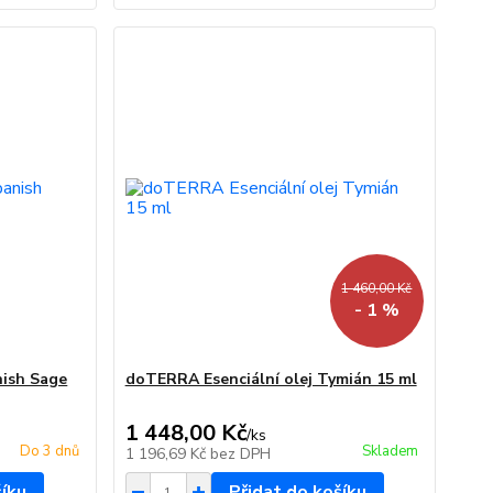
1 460,00 Kč
- 1 %
nish Sage
doTERRA Esenciální olej Tymián 15 ml
1 448,00 Kč
/
ks
Do 3 dnů
Skladem
1 196,69 Kč
bez DPH
šíku
Přidat do košíku