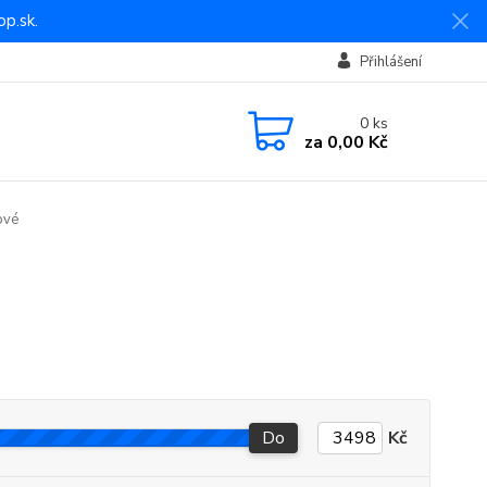
p.sk.
Přihlášení
0
ks
za
0,00 Kč
ové
Do
Kč