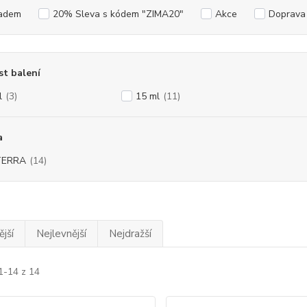
adem
20% Sleva s kódem "ZIMA20"
Akce
Doprav
st balení
l
(3)
15 ml
(11)
a
TERRA
(14)
jší
Nejlevnější
Nejdražší
1-14 z 14