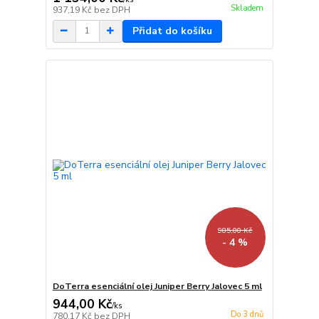
Skladem
937,19 Kč
bez DPH
Přidat do košíku
985,00 Kč
- 4 %
DoTerra esenciální olej Juniper Berry Jalovec 5 ml
944,00 Kč
/
ks
Do 3 dnů
780,17 Kč
bez DPH