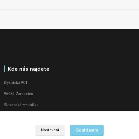
Kde nás najdete
Bystrická 901
96681 Žarnovica
Slovenská republika
Souhlasím
Nastavení