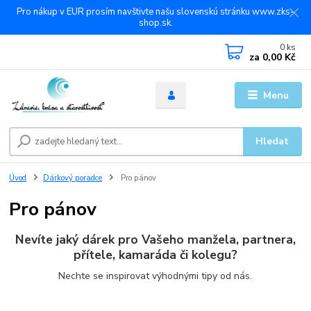
Pro nákup v EUR prosím navštivte našu slovenskú stránku www.zks-
shop.sk.
0
ks
za
0,00 Kč
Menu
Hledat
Úvod
Dárkový poradce
Pro pánov
Pro pánov
Nevíte jaký dárek pro Vašeho manžela, partnera,
přítele, kamaráda či kolegu?
Nechte se inspirovat výhodnými tipy od nás.