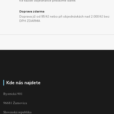
Ke každé objednávce přibalíme dárek
Doprava zdarma
Doprava již od 95 Kč nebo při objednávkách nad 2.000 Kč bez
DPH ZDARMA
Kde nás najdete
Bystrická 901
96681 Žarnovica
Slovenská republika