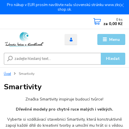
Pro nákup v EUR prosím navštivte našu slovenskú stránku www.zks-
shop.sk.
0
ks
za
0,00 Kč
Menu
Hledat
Úvod
Smartivity
Smartivity
Značka Smartivity inspiruje budoucí tvůrce!
Dřevěné modely pro chytré ruce malých i velkých.
Vyberte si vzdělávací stavebnici Smartivity, která konstruktivně
zapojí každé dítě do kreativní tvorby a umožní mu hrát si s vědou.