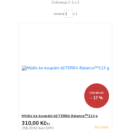
Zobrazuji 1-2 z 2
strana
z 1
372,60 Kč
- 17 %
Mýdlo ke koupání dōTERRA Balance™113 g
310,00 Kč
/
ks
Do 3 dnů
256,20 Kč
bez DPH