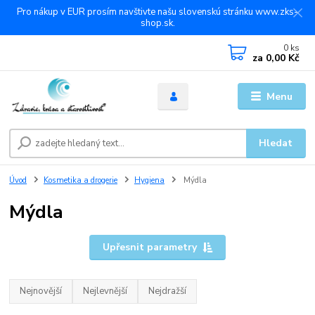
Pro nákup v EUR prosím navštivte našu slovenskú stránku www.zks-
shop.sk.
0
ks
za
0,00 Kč
Menu
Hledat
Úvod
Kosmetika a drogerie
Hygiena
Mýdla
Mýdla
Upřesnit parametry
Nejnovější
Nejlevnější
Nejdražší