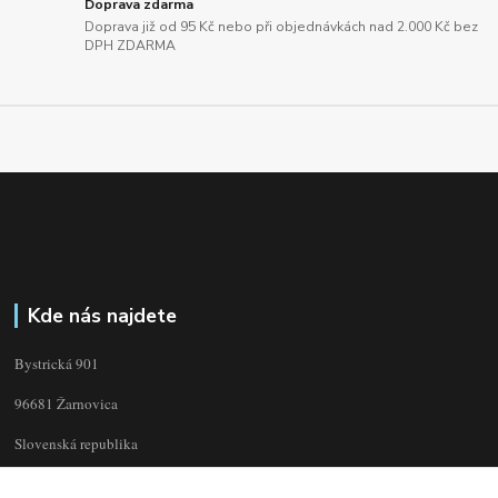
Doprava zdarma
Doprava již od 95 Kč nebo při objednávkách nad 2.000 Kč bez
DPH ZDARMA
Kde nás najdete
Bystrická 901
96681 Žarnovica
Slovenská republika