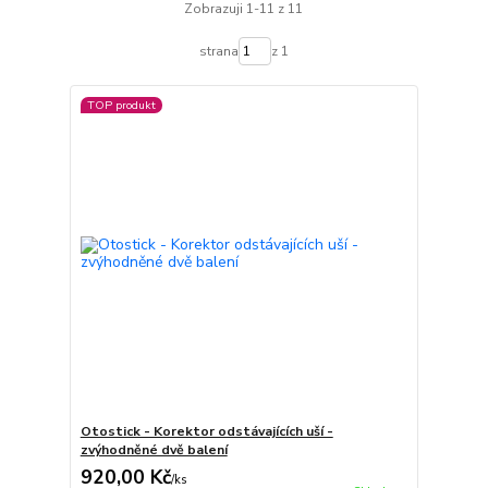
Zobrazuji 1-11 z 11
strana
z 1
TOP produkt
Otostick - Korektor odstávajících uší -
zvýhodněné dvě balení
920,00 Kč
/
ks