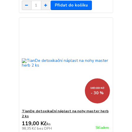
Přidat do košíku
169,00 Kč
- 30 %
TianDe detoxikační náplast na nohy master herb
2 ks
119,00 Kč
/
ks
Skladem
98,35 Kč
bez DPH