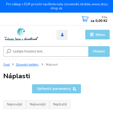
Pro nákup v EUR prosím navštivte našu slovenskú stránku www.zks-
shop.sk.
0
ks
za
0,00 Kč
Menu
Hledat
Úvod
Zdravotní potřeby
Náplasti
Náplasti
Upřesnit parametry
Nejnovější
Nejlevnější
Nejdražší