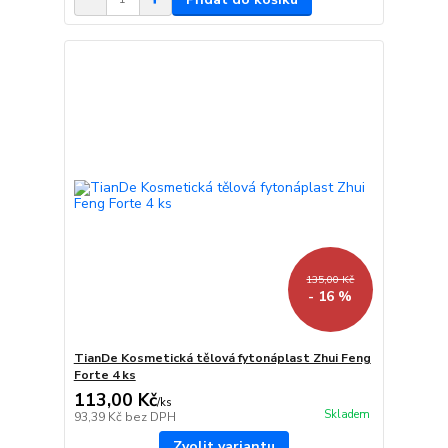
135,00 Kč
- 16 %
TianDe Kosmetická tělová fytonáplast Zhui Feng
Forte 4 ks
113,00 Kč
/
ks
Skladem
93,39 Kč
bez DPH
Zvolit variantu