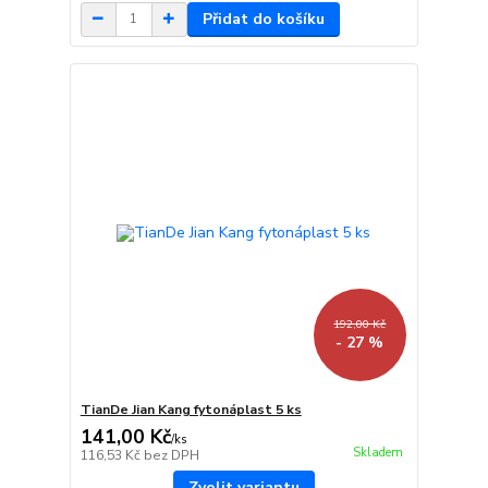
Přidat do košíku
192,00 Kč
- 27 %
TianDe Jian Kang fytonáplast 5 ks
141,00 Kč
/
ks
Skladem
116,53 Kč
bez DPH
Zvolit variantu