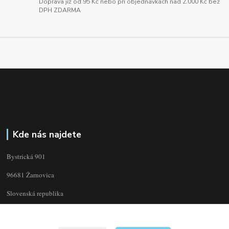
Doprava již od 95 Kč nebo při objednávkách nad 2.000 Kč bez
DPH ZDARMA
Kde nás najdete
Bystrická 901
96681 Žarnovica
Slovenská republika