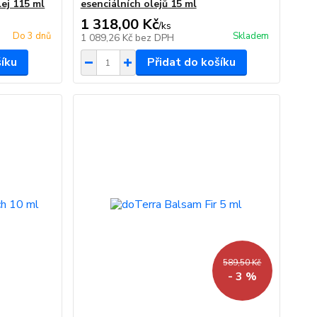
lej 115 ml
esenciálních olejů 15 ml
1 318,00 Kč
/
ks
Do 3 dnů
Skladem
1 089,26 Kč
bez DPH
šíku
Přidat do košíku
589,50 Kč
- 3 %