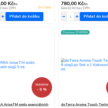
,00 Kč
780,00 Kč
/
ks
/
ks
Do 3 dnů
Kč
bez DPH
644,63 Kč
bez DPH
Přidat do košíku
Přidat do ko
Doprava ZDARMA
918,60 Kč
- 6 %
 AriseTM směs esenciálních
doTerra Aroma Touch Techn