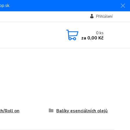
p.sk.
Přihlášení
0
ks
za
0,00 Kč
h/Roll on
Balíky esenciálních olejů