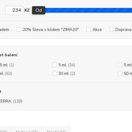
Kč
Od
adem
20% Sleva s kódem "ZIMA20"
Akce
Doprav
st balení
 5 ml
(1)
5 ml
(34)
5 ml
ml
(62)
30 ml
(2)
50 m
a
TERRA
(138)