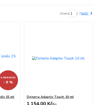
strana
z 7
další
1 084,00 Kč
- 8 %
měs 15 ml
Doterra Adaptiv Touch 10 ml
1 154,00 Kč
/
ks