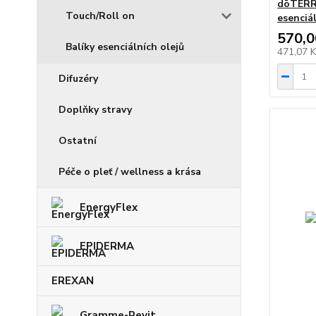
dōTERR
Touch/Roll on
esenciál
570,0
Balíky esenciálních olejů
471,07 
Difuzéry
Doplňky stravy
Ostatní
Péče o pleť / wellness a krása
EnergyFlex
EPIDERMA
EREXAN
Gramme-Revit