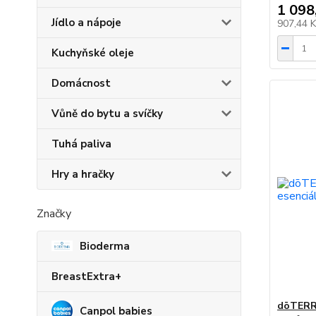
1 098
Jídlo a nápoje
907,44 
Kuchyňské oleje
Domácnost
Vůně do bytu a svíčky
Tuhá paliva
Hry a hračky
Značky
Bioderma
BreastExtra+
dōTERRA
Canpol babies