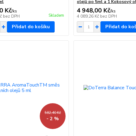
ml
olejů po 5ml a 1 Kokosový o
0 Kč
4 948,00 Kč
/
ks
/
ks
Skladem
Kč
bez DPH
4 089,26 Kč
bez DPH
Přidat do košíku
Přidat do ko
582,40 Kč
- 2 %