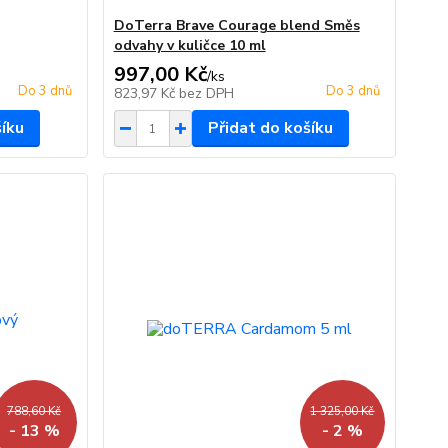
DoTerra Brave Courage blend Směs
odvahy v kuličce 10 ml
997,00 Kč
/
ks
Do 3 dnů
Do 3 dnů
823,97 Kč
bez DPH
šíku
Přidat do košíku
788,60 Kč
1 325,00 Kč
- 13 %
- 2 %