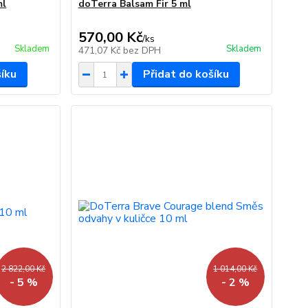
ml
doTerra Balsam Fir 5 ml
570,00 Kč
/
ks
Skladem
Skladem
471,07 Kč
bez DPH
šíku
Přidat do košíku
2 822,00 Kč
1 014,00 Kč
- 5 %
- 2 %