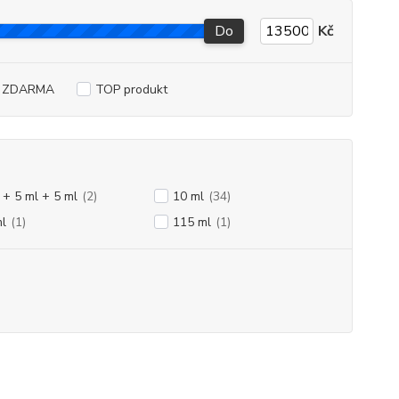
Do
Kč
a ZDARMA
TOP produkt
 + 5 ml + 5 ml
(2)
10 ml
(34)
l
(1)
115 ml
(1)