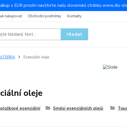
nákup v EUR prosím navštivte našu slovenskú stránku www.zks-sho
Jak nakupovat
Obchodní podmínky
Kontakty
Hledat
dōTERRA
Esenciální oleje
ciální oleje
složkové esenciální
Směsi esenciálních olejů
Touc