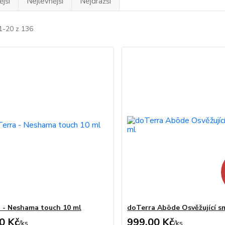
jší
Nejlevnější
Nejdražší
1-20 z 136
 - Neshama touch 10 ml
doTerra Abōde Osvěžující s
0 Kč
999,00 Kč
/
ks
/
ks