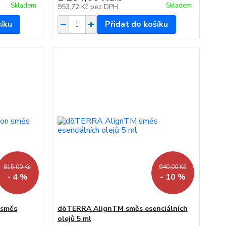
Skladem
Skladem
953,72 Kč
bez DPH
šíku
Přidat do košíku
815,00 Kč
940,00 Kč
- 4 %
- 10 %
 směs
dōTERRA AlignTM směs esenciálních
olejů 5 ml