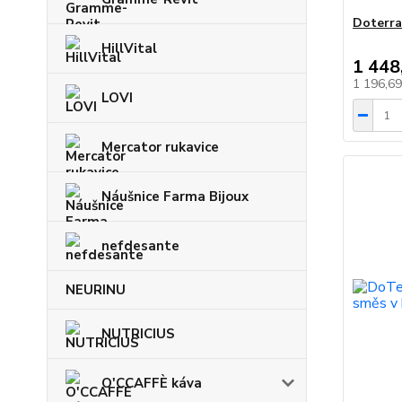
Doterra
HillVital
1 448
1 196,6
LOVI
Mercator rukavice
Náušnice Farma Bijoux
nefdesante
NEURINU
NUTRICIUS
O'CCAFFÈ káva