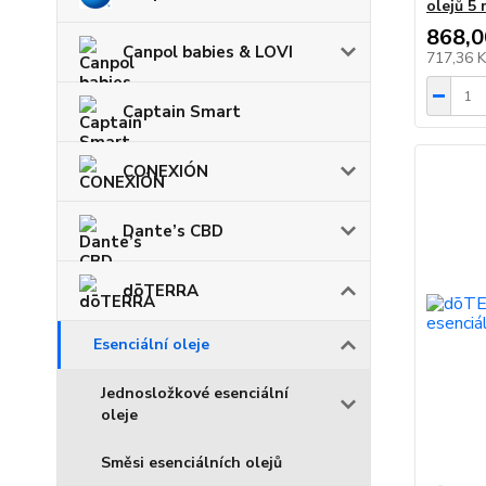
olejů 5 
868,0
Canpol babies & LOVI
717,36 
Captain Smart
CONEXIÓN
Dante’s CBD
dōTERRA
Esenciální oleje
Jednosložkové esenciální
oleje
Směsi esenciálních olejů