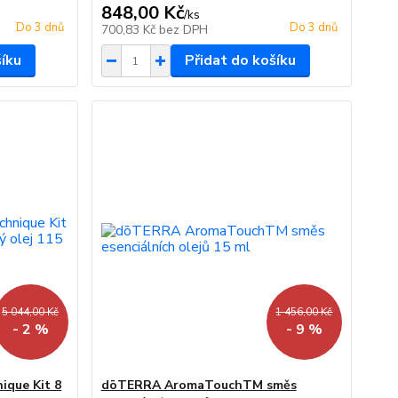
848,00 Kč
/
ks
Do 3 dnů
Do 3 dnů
700,83 Kč
bez DPH
šíku
Přidat do košíku
5 044,00 Kč
1 456,00 Kč
- 2 %
- 9 %
ique Kit 8
dōTERRA AromaTouchTM směs