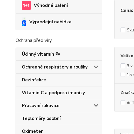
Výhodné balení
Cena:
Výprodejní nabídka
Skl
Ochrana před viry
Účinný vitamín 🦠
Veliko
3 x
Ochranné respirátory a roušky
15 
Dezinfekce
Vitamin C a podpora imunity
Značk
do
Pracovní rukavice
Teploměry osobní
Oximeter