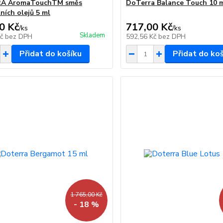
A AromaTouchTM směs
DoTerra Balance Touch 10 
ních olejů 5 ml
0 Kč
717,00 Kč
/
ks
/
ks
Skladem
Kč
bez DPH
592,56 Kč
bez DPH
Přidat do košíku
Přidat do ko
1 765,00 Kč
- 18 %