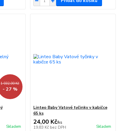
Přidat do košíku
1 032,00 Kč
- 27 %
ný
Linteo Baby Vatové tyčinky v kabičce
65 ks
24,00 Kč
/
ks
Skladem
Skladem
19,83 Kč
bez DPH