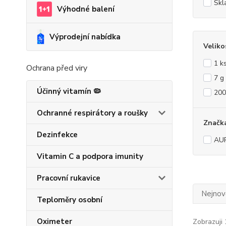
Skl
Výhodné balení
Výprodejní nabídka
Veliko
1 k
Ochrana před viry
7 g
Účinný vitamín 🦠
200
Ochranné respirátory a roušky
Značk
Dezinfekce
AU
Vitamin C a podpora imunity
Pracovní rukavice
Nejnově
Teploměry osobní
Oximeter
Zobrazuji 