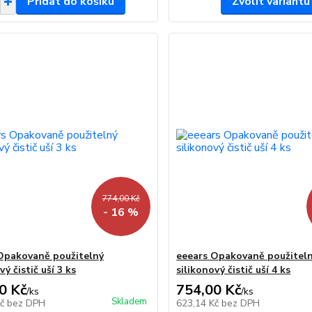
Přidat do košíku
Zvolit variantu
774,00 Kč
- 16 %
Opakovaně použitelný
eeears Opakovaně použitel
vý čistič uší 3 ks
silikonový čistič uší 4 ks
0 Kč
754,00 Kč
/
ks
/
ks
Skladem
Kč
bez DPH
623,14 Kč
bez DPH