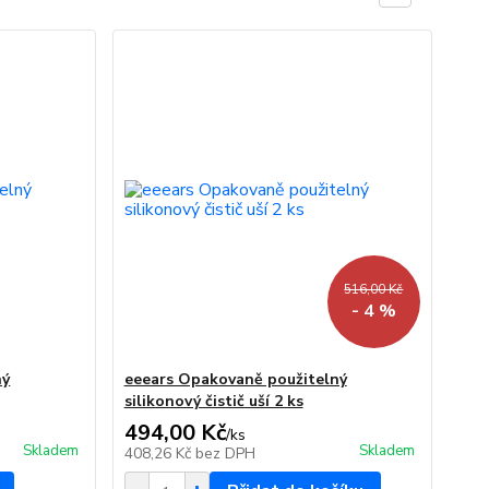
516,00 Kč
- 4 %
ný
eeears Opakovaně použitelný
silikonový čistič uší 2 ks
494,00 Kč
/
ks
Skladem
Skladem
408,26 Kč
bez DPH