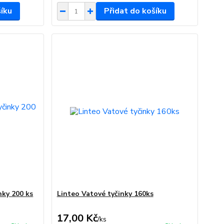
šíku
Přidat do košíku
nky 200 ks
Linteo Vatové tyčinky 160ks
17,00 Kč
/
ks