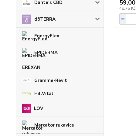
59,00
Dante’s CBD
48,76 K
dōTERRA
EnergyFlex
EPIDERMA
EREXAN
Gramme-Revit
HillVital
LOVI
Mercator rukavice