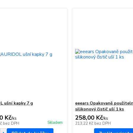
 ušní kapky 7 g
eeears Opakovaně použitel
silikonový čistič uší 1 ks
0 Kč
258,00 Kč
/
ks
/
ks
Skladem
Kč
bez DPH
213,22 Kč
bez DPH