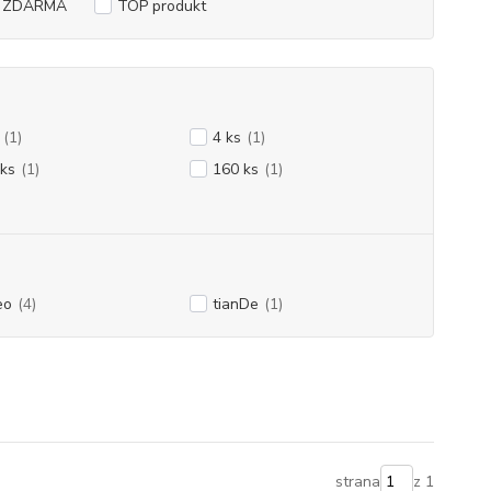
a ZDARMA
TOP produkt
(1)
4 ks
(1)
ks
(1)
160 ks
(1)
eo
(4)
tianDe
(1)
strana
z 1