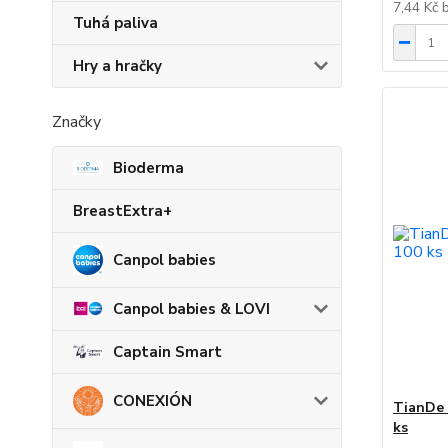
7,44 Kč
Tuhá paliva
Hry a hračky
Značky
Bioderma
BreastExtra+
Canpol babies
Canpol babies & LOVI
Captain Smart
CONEXIÓN
TianDe 
ks