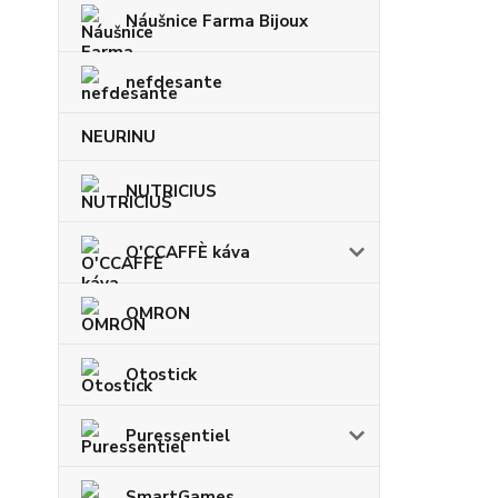
Náušnice Farma Bijoux
nefdesante
NEURINU
NUTRICIUS
O'CCAFFÈ káva
OMRON
Otostick
Puressentiel
SmartGames