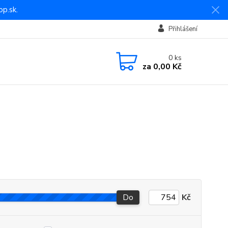
p.sk.
Přihlášení
0
ks
za
0,00 Kč
Do
Kč