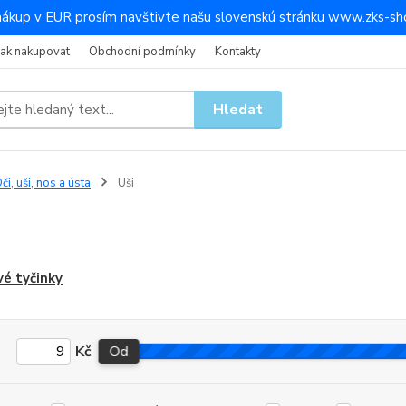
nákup v EUR prosím navštivte našu slovenskú stránku www.zks-sho
Jak nakupovat
Obchodní podmínky
Kontakty
Hledat
či, uši, nos a ústa
Uši
é tyčinky
Kč
Od