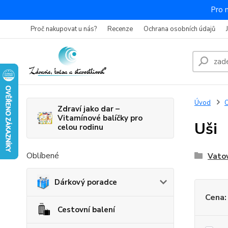
Pro 
Proč nakupovat u nás?
Recenze
Ochrana osobních údajů
Úvod
O
Zdraví jako dar –
Vitamínové balíčky pro
Uši
celou rodinu
Oblíbené
Vatov
Dárkový poradce
Cena:
Cestovní balení