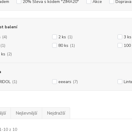
adem
20% Sleva s kódem "ZIMA20"
Akce
Doprav
st balení
s
(4)
2 ks
(1)
3 ks
(1)
80 ks
(1)
100 
 ks
(2)
a
RIDOL
(1)
eeears
(7)
Lint
jší
Nejlevnější
Nejdražší
1-10 z 10